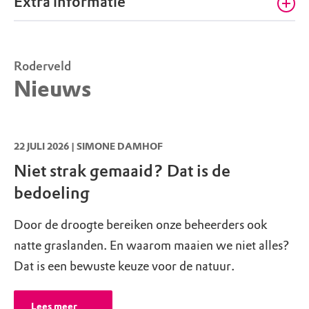
Extra informatie
Rossum, restaurant Havezate Het
Everloo
Vrij wandelen op wegen en paden
Everlostraat 16
,
7596 MR
Rossum
Roderveld
T:
0541 – 62 60 28
info@heteverloo.nl
Nieuws
Honden welkom, mits aangelijnd
22 JULI 2026 | SIMONE DAMHOF
Niet strak gemaaid? Dat is de
bedoeling
Door de droogte bereiken onze beheerders ook
natte graslanden. En waarom maaien we niet alles?
Dat is een bewuste keuze voor de natuur.
Lees meer