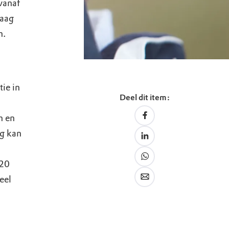
vanaf
laag
n.
ie in
Deel dit item:
n en
ag kan
 20
eel