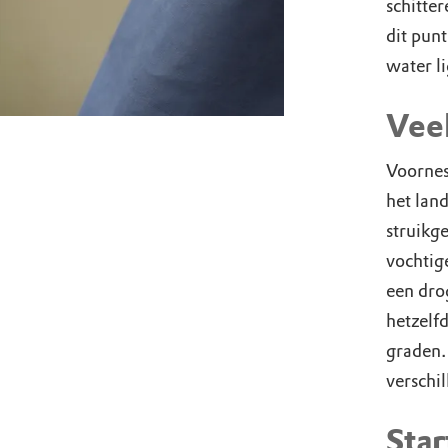
schitte
dit punt
water l
Veel
Voornes
het land
struikg
vochtig
een dro
hetzelf
graden.
verschi
Star