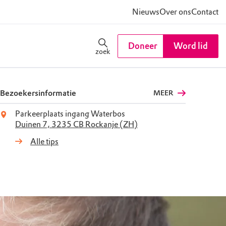
Nieuws
Over ons
Contact
Doneer
Word lid
zoek
Bezoekersinformatie
MEER
Parkeerplaats ingang Waterbos
Duinen 7, 3235 CB Rockanje (ZH)
Alle tips