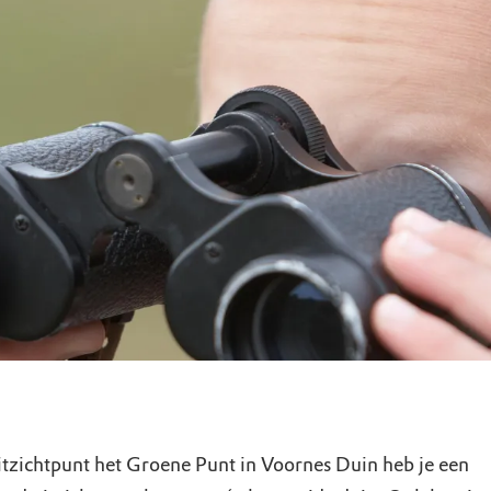
uur
r OERRR
rt
ek
itzichtpunt het Groene Punt in Voornes Duin heb je een