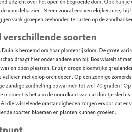
rend uitzicht over het open én begroeide duin. Ook kun je 
 de voordelta zien. Neem vooral een verrekijker mee; bij 
iggen vaak groepen zeehonden te rusten op de zandbanke
 verschillende soorten
 Duin is beroemd om haar plantenrijkdom. De grote variat
schap draagt hier onder andere aan bij. Bos wisselt af met
ewas en open plaatsen. Er zijn droge bloemrijke graslande
e valleien met volop orchideeën. Op een zonnige zomerd
ge zandige zuidhelling opwarmen tot wel 70 graden! Op
de moment is het aan de noordkant van dat duintje slechts
 Al die wisselende omstandigheden zorgen ervoor dat er v
llende soorten bloemen en planten kunnen groeien.
tpunt