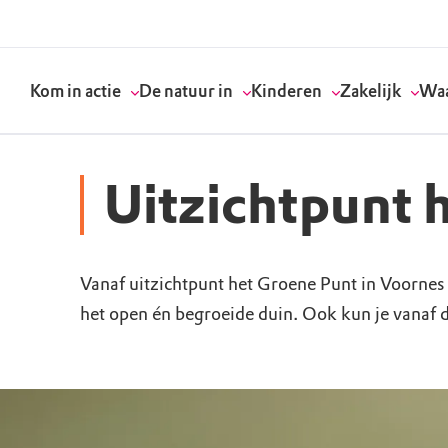
Kom in actie
De natuur in
Kinderen
Zakelijk
Waa
Uitzichtpunt 
Doneer
Routes
Kinderactiviteiten
Geef een bedrijfs
Onze visie
Vanaf uitzichtpunt het Groene Punt in Voornes 
Word lid
Agenda
Speelnatuur
Strategisch partn
Standpunten
het open én begroeide duin. Ook kun je vanaf d
Word vrijwilliger
Natuurgebieden
Verjaardagsfeestj
Vergaderen in de 
Actuele thema's
Werken bij
Bezoekerscentra
Speeltips
Onze partners & 
Wat wij doen