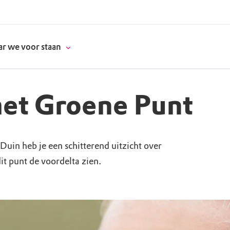
r we voor staan
het Groene Punt
donatie
Duin heb je een schitterend uitzicht over
erschap
it punt de voordelta zien.
es
natuur
supporters