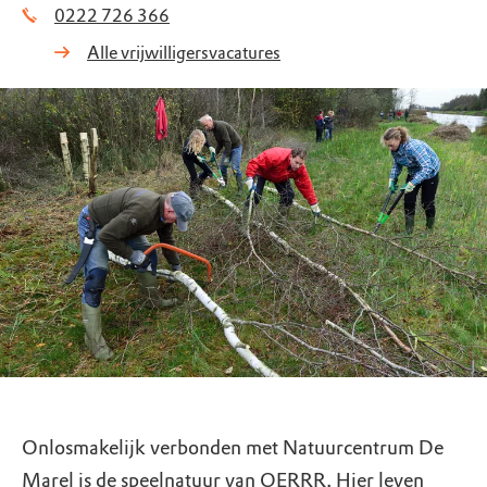
0222 726 366
Alle vrijwilligersvacatures
Onlosmakelijk verbonden met Natuurcentrum De
Marel is de speelnatuur van OERRR. Hier leven