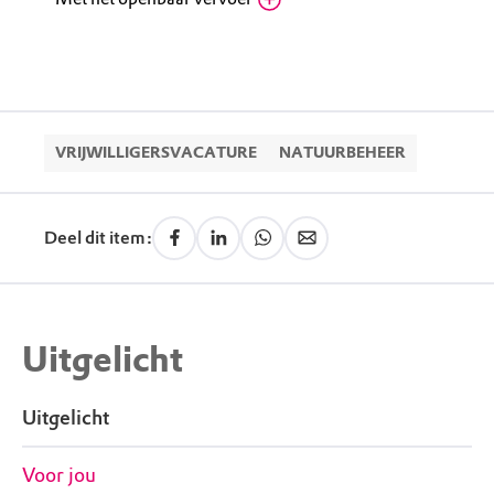
Texel, Parkeerplaats Veerhaven
Routebeschrijving
Natuurcentrum De Marel: Neem de Texelhopper
naar Natuurcentrum De Marel. Het
Natuurcentrum heeft een eigen halte, met
VRIJWILLIGERSVACATURE
NATUURBEHEER
nummer 137. De Texelhopper dien je 30
minuten vooraf te reserveren via texelhopper.nl
of via 0222 – 784 000
Deel dit item:
Uitgelicht
Uitgelicht
Voor jou