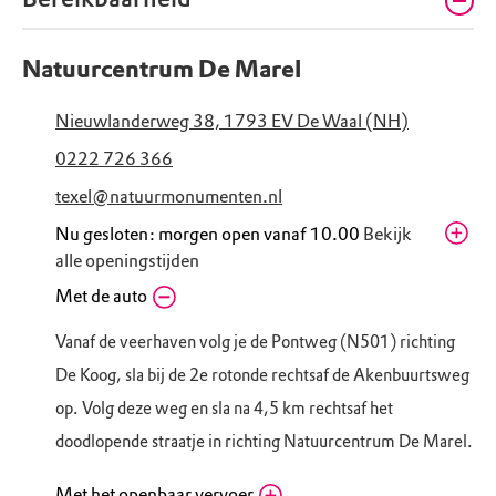
Natuurcentrum De Marel
Nieuwlanderweg 38, 1793 EV De Waal (NH)
0222 726 366
texel@natuurmonumenten.nl
Nu gesloten: morgen open vanaf 10.00
Bekijk
alle openingstijden
Donderdag
Met de auto
10.00 - 17.00
Vrijdag
10.00 - 17.00
Vanaf de veerhaven volg je de Pontweg (N501) richting
Zaterdag
10.00 - 17.00
De Koog, sla bij de 2e rotonde rechtsaf de Akenbuurtsweg
Zondag
11.00 - 17.00
op. Volg deze weg en sla na 4,5 km rechtsaf het
Maandag
Gesloten
doodlopende straatje in richting Natuurcentrum De Marel.
Dinsdag
10.00 - 17.00
Woensdag
10.00 - 17.00
Met het openbaar vervoer