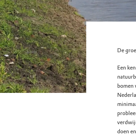
De groe
Een ken
natuurb
bomen w
Nederla
minimaa
probleem
verdwij
doen en