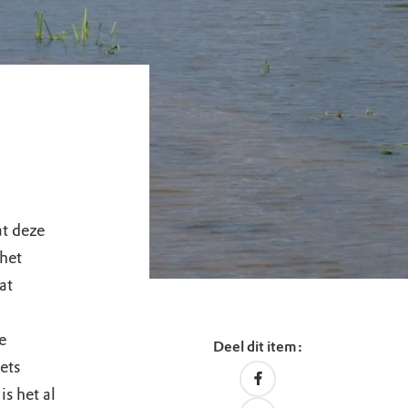
t deze
het
at
n
e
Deel dit item:
ets
s het al