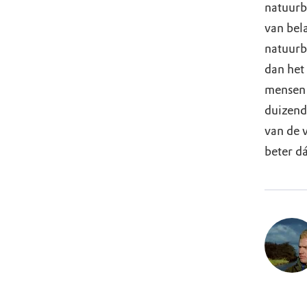
natuurbe
van bela
natuurb
dan het
mensen 
duizend
van de 
beter d