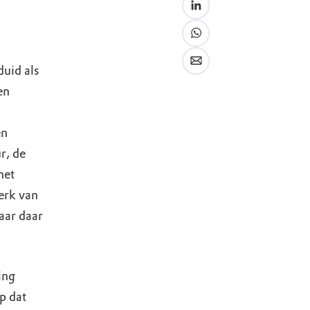
uid als
en
en
r, de
het
erk van
aar daar
ing
op dat