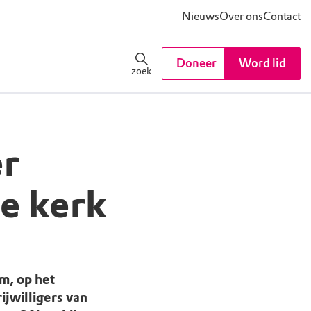
Nieuws
Over ons
Contact
Doneer
Word lid
zoek
r
e kerk
m, op het
jwilligers van