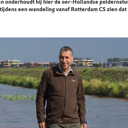
uur
r OERRR
onderhoudt hij hier de oer-Hollandse poldernatuur
tijdens een wandeling vanaf Rotterdam CS zien dat n
rt
ek