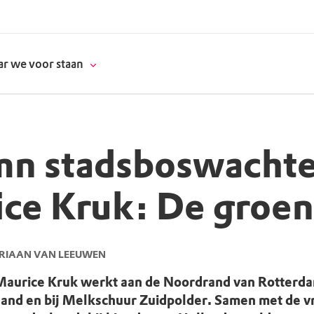
r we voor staan
n stadsboswachte
donatie
ce Kruk: De groen
erschap
es
natuur
URIAAN VAN LEEUWEN
supporters
aurice Kruk werkt aan de Noordrand van Rotterda
and en bij Melkschuur Zuidpolder. Samen met de vri