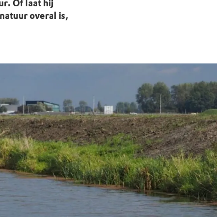
. Of laat hij
atuur overal is,