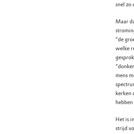
snel zo
Maar daa
stromin
“de gro
welke r
gesproke
“donker
mens moe
spectru
kerken 
hebben 
Het is 
strijd v