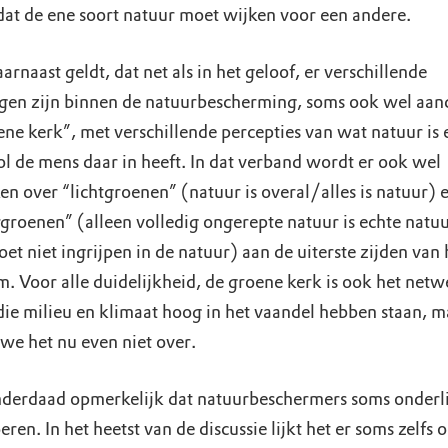
 dat de ene soort natuur moet wijken voor een andere.
rnaast geldt, dat net als in het geloof, er verschillende
gen zijn binnen de natuurbescherming, soms ook wel aand
ene kerk”, met verschillende percepties van wat natuur is 
ol de mens daar in heeft. In dat verband wordt er ook wel
n over “lichtgroenen” (natuur is overal/alles is natuur) 
groenen” (alleen volledig ongerepte natuur is echte natuu
t niet ingrijpen in de natuur) aan de uiterste zijden van 
m. Voor alle duidelijkheid, de groene kerk is ook het netw
die milieu en klimaat hoog in het vaandel hebben staan, m
we het nu even niet over.
inderdaad opmerkelijk dat natuurbeschermers soms onderl
oeren. In het heetst van de discussie lijkt het er soms zelfs 