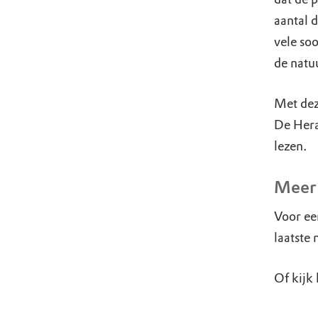
aantal 
vele soo
de natuu
Met dez
De Hera
lezen.
Meer 
Voor een
laatste
Of kijk 