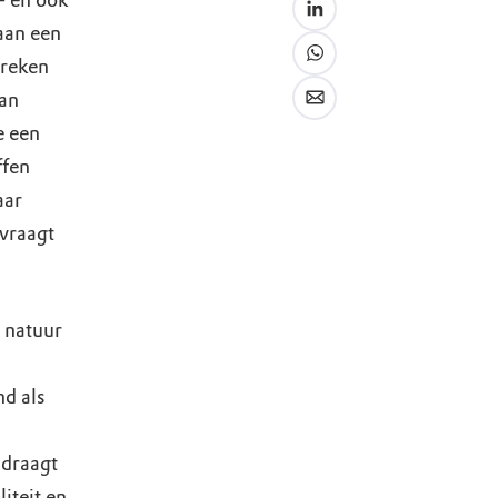
- en ook
aan een
preken
van
e een
ffen
aar
 vraagt
 natuur
d als
jdraagt
iteit en