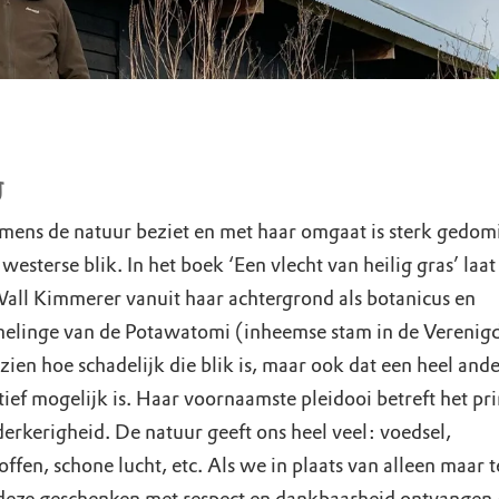
g
mens de natuur beziet en met haar omgaat is sterk gedom
westerse blik. In het boek ‘Een vlecht van heilig gras’ laat
all Kimmerer vanuit haar achtergrond als botanicus en
elinge van de Potawatomi (inheemse stam in de Verenig
zien hoe schadelijk die blik is, maar ook dat een heel and
ief mogelijk is. Haar voornaamste pleidooi betreft het pr
erkerigheid. De natuur geeft ons heel veel: voedsel,
ffen, schone lucht, etc. Als we in plaats van alleen maar t