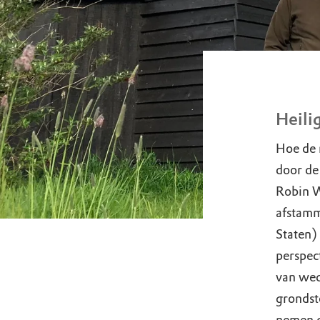
Heili
Hoe de 
door de 
Robin W
afstamm
Staten) 
perspect
van wed
grondsto