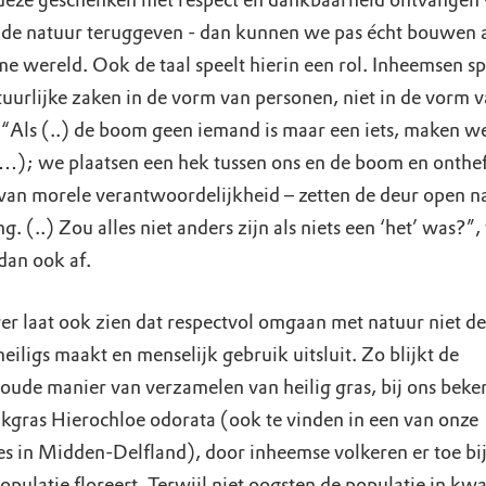
eze geschenken met respect en dankbaarheid ontvangen 
n de natuur teruggeven - dan kunnen we pas écht bouwen 
e wereld. Ook de taal speelt hierin een rol. Inheemsen s
tuurlijke zaken in de vorm van personen, niet in de vorm 
 “Als (..) de boom geen iemand is maar een iets, maken w
(…); we plaatsen een hek tussen ons en de boom en onthe
 van morele verantwoordelijkheid – zetten de deur open n
ng. (..) Zou alles niet anders zijn als niets een ‘het’ was?”,
 dan ook af.
r laat ook zien dat respectvol omgaan met natuur niet de
 heiligs maakt en menselijk gebruik uitsluit. Zo blijkt de
ude manier van verzamelen van heilig gras, bij ons beken
kgras Hierochloe odorata (ook te vinden in een van onze
es in Midden-Delfland), door inheemse volkeren er toe bi
opulatie floreert. Terwijl niet oogsten de populatie in kwal