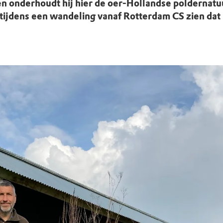
uur
r OERRR
onderhoudt hij hier de oer-Hollandse poldernatuur
tijdens een wandeling vanaf Rotterdam CS zien dat n
rt
ek