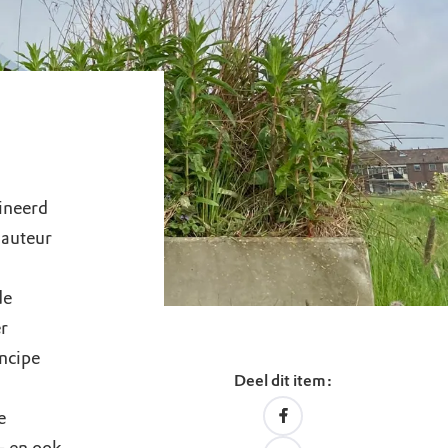
ineerd
 auteur
de
er
incipe
Deel dit item:
e