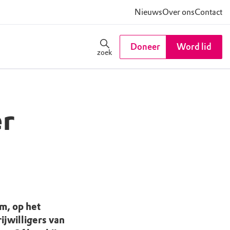
Nieuws
Over ons
Contact
Doneer
Word lid
zoek
r
m, op het
jwilligers van