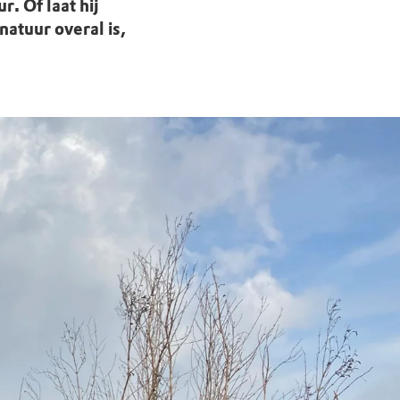
. Of laat hij
atuur overal is,