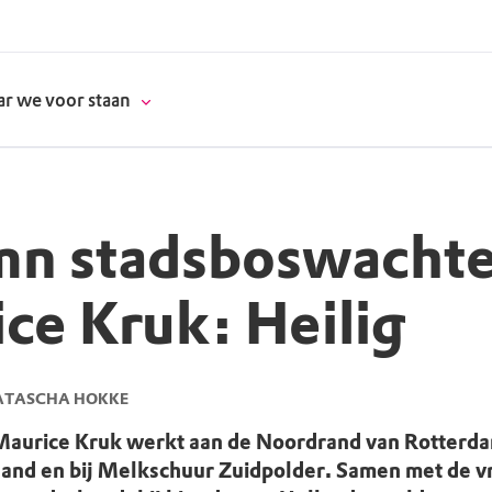
r we voor staan
n stadsboswachte
donatie
ce Kruk: Heilig
erschap
es
natuur
ATASCHA HOKKE
supporters
aurice Kruk werkt aan de Noordrand van Rotterda
and en bij Melkschuur Zuidpolder. Samen met de vri