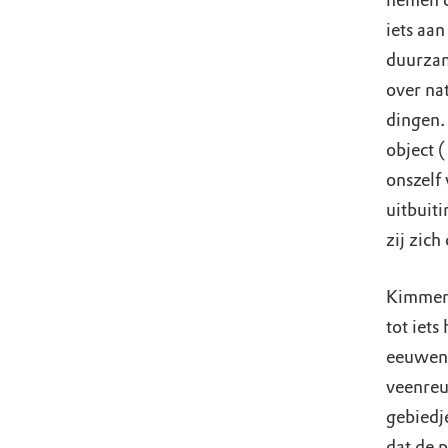
nemen d
iets aa
duurzam
over na
dingen.
object 
onszelf
uitbuiti
zij zich
Kimmere
tot iets
eeuweno
veenreu
gebiedj
dat de p