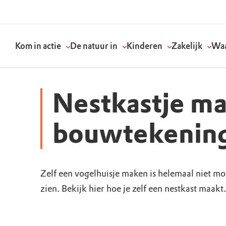
Kom in actie
De natuur in
Kinderen
Zakelijk
Waa
Nestkastje m
Doneer
Routes
Kinderactiviteiten
Geef een bedrijfs
Onze visie
bouwtekening
Word lid
Agenda
Speelnatuur
Strategisch partn
Standpunten
Zelf een vogelhuisje maken is helemaal niet moei
Word vrijwilliger
Natuurgebieden
Verjaardagsfeestj
Vergaderen in de 
Actuele thema's
zien. Bekijk hier hoe je zelf een nestkast maakt.
Werken bij
Bezoekerscentra
Speeltips
Onze partners & 
Wat wij doen