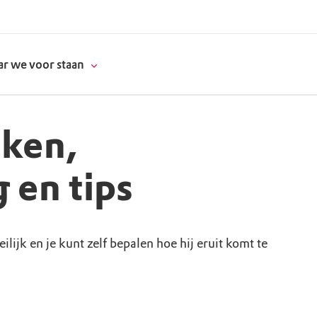
r we voor staan
aken,
donatie
 en tips
erschap
lijk en je kunt zelf bepalen hoe hij eruit komt te
es
natuur
supporters