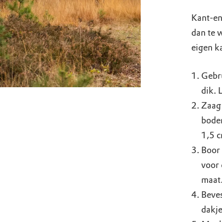
Kant-en
dan te w
eigen k
Gebru
dik. 
Zaag 
bodem
1,5 c
Boor 
voor 
maat
Beves
dakje 