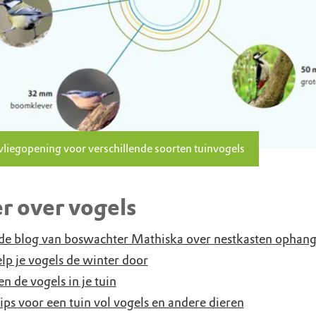
vliegopening voor verschillende soorten tuinvogels
r over vogels
de blog van boswachter Mathiska over nestkasten ophan
lp je vogels de winter door
n de vogels in je tuin
tips voor een tuin vol vogels en andere dieren