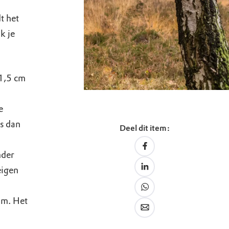
t het
k je
1,5 cm
e
is dan
Deel dit item:
nder
eigen
jm. Het