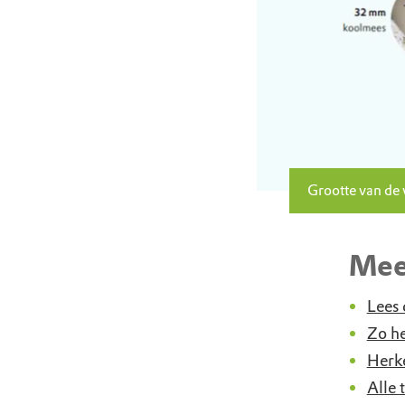
Grootte van de 
Mee
Lees 
Zo he
Herke
Alle 