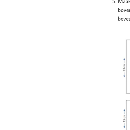
Maak 
boven
beves