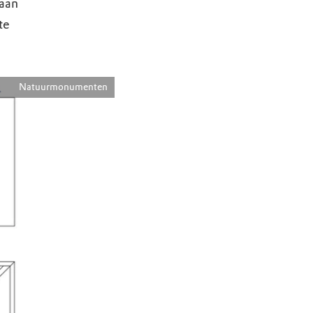
 aan
te
Natuurmonumenten