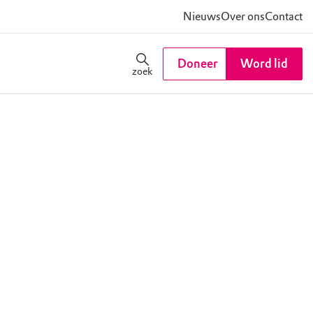
Nieuws
Over ons
Contact
Doneer
Word lid
zoek