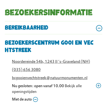
Bezoekersinformatie
Bereikbaarheid
Bezoekerscentrum Gooi en Vec
htstreek
Noordereinde 54b, 1243 JJ ’s-Graveland (NH)
(035) 656 3080
bcgooienvechtstreek@natuurmonumenten.nl
Nu gesloten: open vanaf 10.00
Bekijk alle
openingstijden
Donderdag
Met de auto
10.00 - 17.00
Vrijdag
10.00 - 17.00