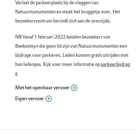
Verlaat de parkeerplaats bij de vlaggen van
Zaterdag
10.00 - 17.00
Natuurmonumenten en steek het bruggetje over. Het
Zondag
10.00 - 17.00
bezoekerscentrum bevindt zich aan de overzijde.
Maandag
Gesloten
Dinsdag
10.00 - 17.00
NB Vanaf 1 februari 2022 betalen bezoekers van
Woensdag
10.00 - 17.00
Boekesteyn die geen lid zijn van Natuurmonumenten een
bijdrage voor parkeren. Leden kunnen gratis uitrijden met
hun ledenpas. Kijk voor meer informatie op
parkeerbijdrag
e
Met het openbaar vervoer
Eigen vervoer
Bushalte Klapbrug ’s-Graveland (106
richting Bussum)
Fietsenstalling bezoekerscentrum Gooi
Noordereinde 54, 1243 JJ ’s-Graveland (NH)
en Vechtstreek
Routebeschrijving
Noordereinde 54b, 1243JJ 's-Graveland (NH)
Bezoekerscentrum Gooi en Vechtstreek: Volg
Routebeschrijving
richting de kruising Noordereinde. Het