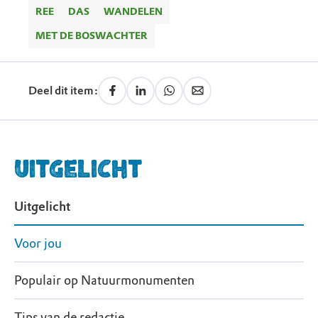
bezoekerscentrum bevindt zich na 250 meter
REE
DAS
WANDELEN
aan de rechterhand.
MET DE BOSWACHTER
Deel dit item:
Uitgelicht
Uitgelicht
Voor jou
Populair op Natuurmonumenten
Tips van de redactie