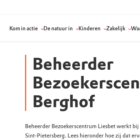
Kom in actie
De natuur in
Kinderen
Zakelijk
Waa
Beheerder
Doneer
Routes
Kinderactiviteiten
Geef een bedrijfs
Onze visie
Bezoekerscen
Word lid
Agenda
Speelnatuur
Strategisch partn
Standpunten
Berghof
Word vrijwilliger
Natuurgebieden
Verjaardagsfeestj
Vergaderen in de 
Actuele thema's
Werken bij
Bezoekerscentra
Speeltips
Onze partners & 
Wat wij doen
Beheerder Bezoekerscentrum Liesbet werkt bi
Sint-Pietersberg. Lees hieronder hoe zij dat erv