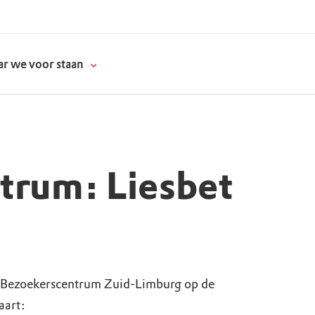
r we voor staan
donatie
trum: Liesbet
erschap
es
natuur
supporters
j Bezoekerscentrum Zuid-Limburg op de
aart: