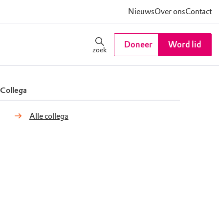
Nieuws
Over ons
Contact
Doneer
Word lid
zoek
Collega
Alle collega