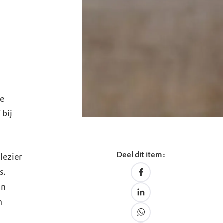
de
 bij
Deel dit item:
lezier
s.
in
n