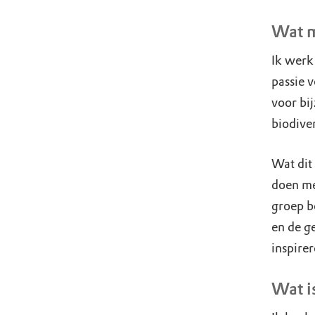
Wat 
Ik werk
passie 
voor bi
biodiver
Wat dit 
doen me
groep b
en de g
inspire
Wat i