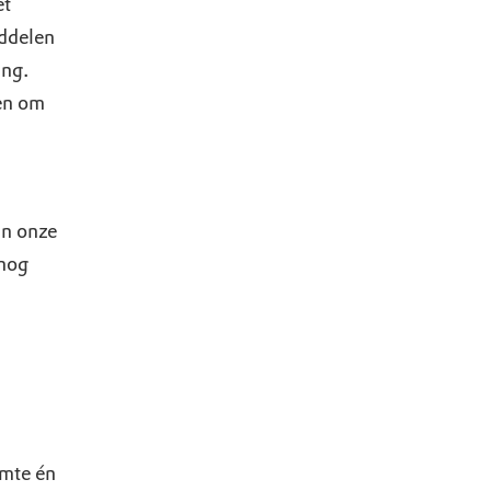
et
ddelen
ing.
ren om
an onze
 nog
imte én