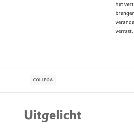
het ver
brengen
verande
verrast
COLLEGA
Uitgelicht