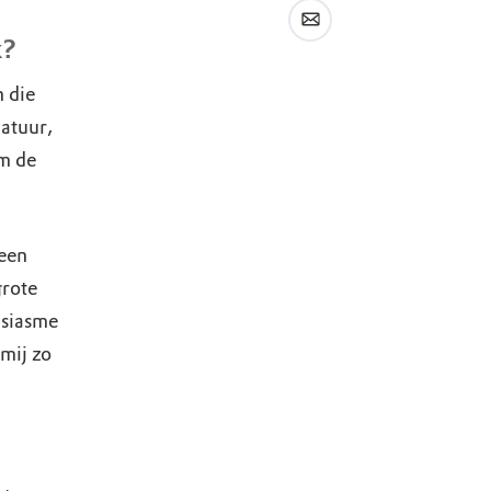
uk?
n die
atuur,
om de
leen
grote
usiasme
mij zo