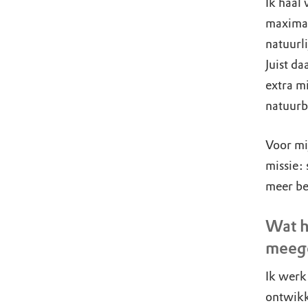
Ik haal
maximal
natuurl
Juist d
extra m
natuurb
Voor mi
missie:
meer be
Wat h
meeg
Ik werk
ontwikke