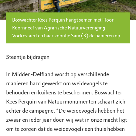
Boswachter Kees Perquin hangt samen met Floor
Koornneef van Agrarische Natuurvereniging
Vockestaert en haar zoontje Sam (3) de banieren op
Steentje bijdragen
In Midden-Delfland wordt op verschillende
manieren hard gewerkt om weidevogels te
behouden en kuikens te beschermen. Boswachter
Kees Perquin van Natuurmonumenten schaart zich
achter de campagne. “De weidevogels hebben het
zwaar en ieder jaar doen wij wat in onze macht ligt
om te zorgen dat de weidevogels een thuis hebben