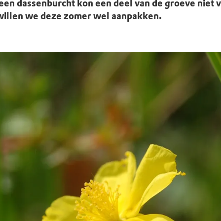
uur
r OERRR
een dassenburcht kon een deel van de groeve niet 
willen we deze zomer wel aanpakken.
rt
ek