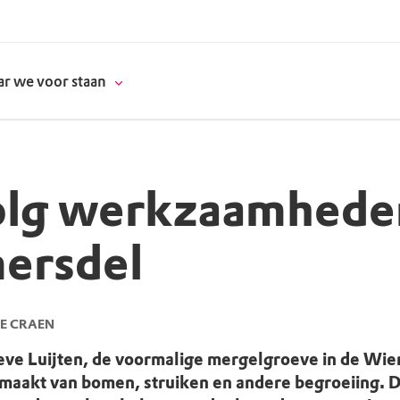
r we voor staan
olg werkzaamhede
donatie
ersdel
erschap
es
natuur
DE CRAEN
supporters
oeve Luijten, de voormalige mergelgroeve in de Wi
emaakt van bomen, struiken en andere begroeiing. 