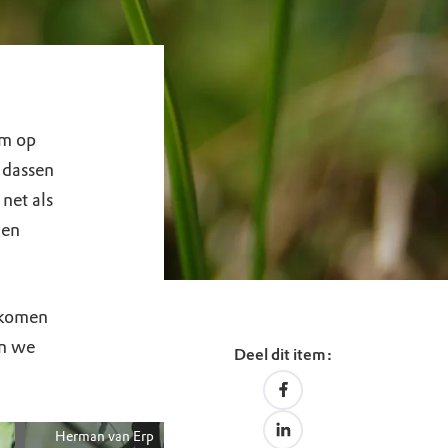
om op
 dassen
net als
 en
orkomen
en we
Deel dit item:
Herman van Erp