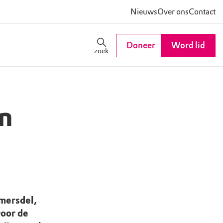
Nieuws
Over ons
Contact
Doneer
Word lid
zoek
n
emersdel,
Door de