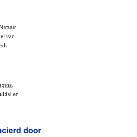
 Natuur
el van
eds
agina
.
uldal en