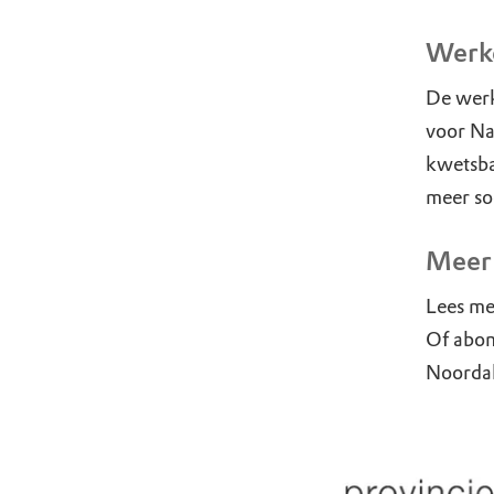
Werke
De werk
voor Na
kwetsba
meer so
Meer
Lees me
Of abon
Noorda