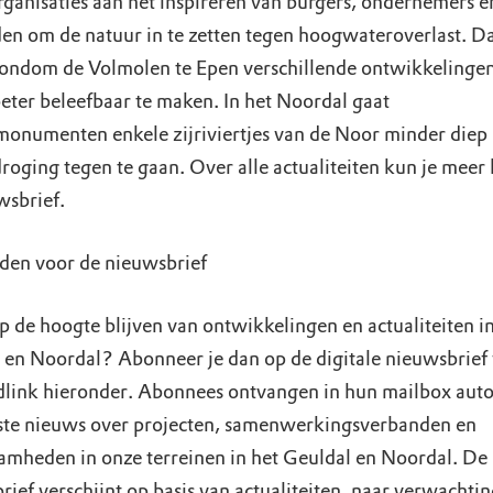
rganisaties aan het inspireren van burgers, ondernemers e
en om de natuur in te zetten tegen hoogwateroverlast. D
 rondom de Volmolen te Epen verschillende ontwikkelinge
eter beleefbaar te maken. In het Noordal gaat
onumenten enkele zijriviertjes van de Noor minder die
oging tegen te gaan. Over alle actualiteiten kun je meer 
wsbrief.
en voor de nieuwsbrief
p de hoogte blijven van ontwikkelingen en actualiteiten in
 en Noordal? Abonneer je dan op de digitale nieuwsbrief 
link hieronder. Abonnees ontvangen in hun mailbox aut
tste nieuws over projecten, samenwerkingsverbanden en
mheden in onze terreinen in het Geuldal en Noordal. De
ief verschijnt op basis van actualiteiten, naar verwachtin