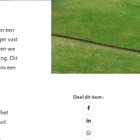
n een
ger vast
ten we
ng. Dit
ens een
Deel dit item:
 het
uit