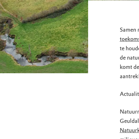
Samen m
toekoms
te houd
de natu
komt de
aantrekk
Actuali
Natuurm
Geuldal
Natuurk