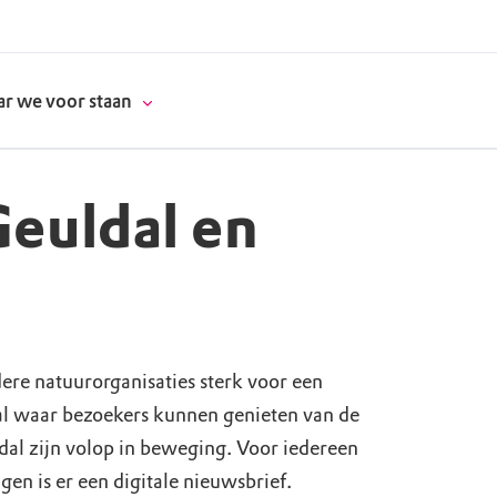
r we voor staan
euldal en
donatie
erschap
e natuurorganisaties sterk voor een
es
natuur
al waar bezoekers kunnen genieten van de
supporters
dal zijn volop in beweging. Voor iedereen
gen is er een digitale nieuwsbrief.