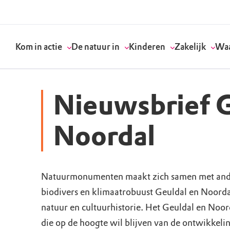
Kom in actie
De natuur in
Kinderen
Zakelijk
Waa
Nieuwsbrief G
Doneer
Routes
Kinderactiviteiten
Geef een bedrijfs
Onze visie
Noordal
Word lid
Agenda
Speelnatuur
Strategisch partn
Standpunten
Natuurmonumenten maakt zich samen met ander
Word vrijwilliger
Natuurgebieden
Verjaardagsfeestj
Vergaderen in de 
Actuele thema's
biodivers en klimaatrobuust Geuldal en Noord
Werken bij
Bezoekerscentra
Speeltips
Onze partners & 
Wat wij doen
natuur en cultuurhistorie. Het Geuldal en Noor
die op de hoogte wil blijven van de ontwikkelin