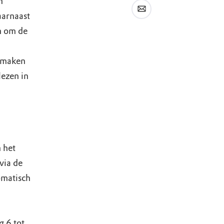
n
aarnaast
n om de
p maken
lezen in
 het
via de
omatisch
g 6 tot