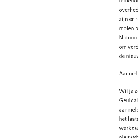
milieuo
overhed
zijn er
molen b
Natuurm
om verdr
de nieu
Aanmeld
Wil je o
Geuldal
aanmeld
het laa
werkzaa
nieuwsbr