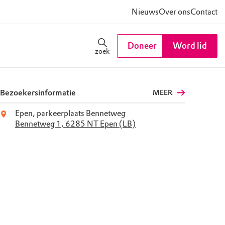
Nieuws
Over ons
Contact
Doneer
Word lid
zoek
Bezoekersinformatie
MEER
Epen, parkeerplaats Bennetweg
Bennetweg 1, 6285 NT Epen (LB)