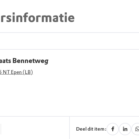
rsinformatie
laats Bennetweg
5 NT Epen (LB)
Deel dit item: