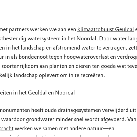
et partners werken we aan een
klimaatrobuust Geuldal
e
tbestendig watersysteem in het Noordal
. Door water lan
en in het landschap en afstromend water te vertragen, zet
ur in als bondgenoot tegen hoogwateroverlast en verdrogi
 soortenrijkdom aan planten en dieren ten goede wat tev
elijk landschap oplevert om in te recreëren.
teiten in het Geuldal en Noordal
onumenten heeft oude drainagesystemen verwijderd uit
 waardoor grondwater minder snel wordt afgevoerd. Van
racht
werken we samen met andere natuur—en