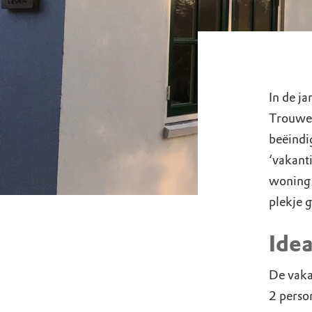
In de j
Trouwe 
beëindi
‘vakant
woning 
plekje 
Idea
De vaka
2 person