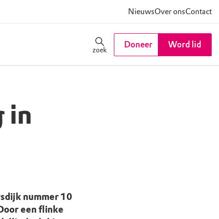
Nieuws
Over ons
Contact
Doneer
Word lid
zoek
 in
rsdijk nummer 10
Door een flinke