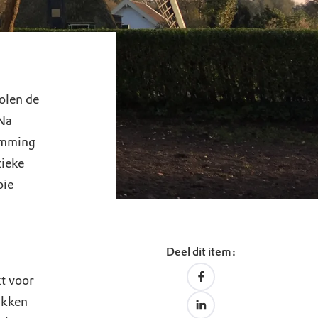
olen de
Na
temming
tieke
oie
Deel dit item:
t voor
akken