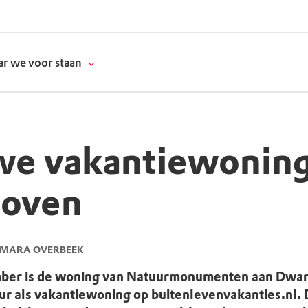
r we voor staan
e vakantiewoning
donatie
hoven
erschap
es
natuur
AMARA OVERBEEK
supporters
mber is de woning van Natuurmonumenten aan Dwa
ur als vakantiewoning op buitenlevenvakanties.nl. 