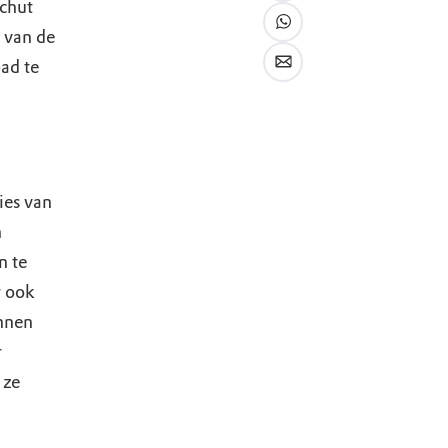
chut
 van de
ad te
ies van
n
n te
r ook
nnen
r
 ze