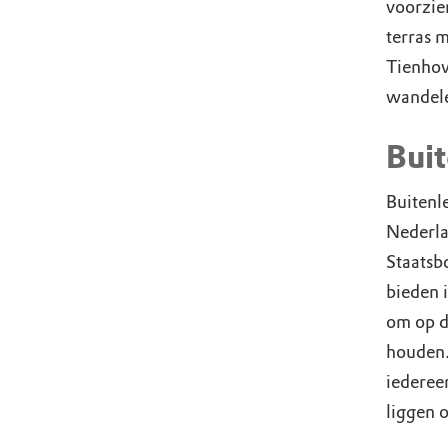
voorzie
terras 
Tienhov
wandele
Buit
Buitenle
Nederla
Staatsb
bieden 
om op d
houden. 
iederee
liggen 