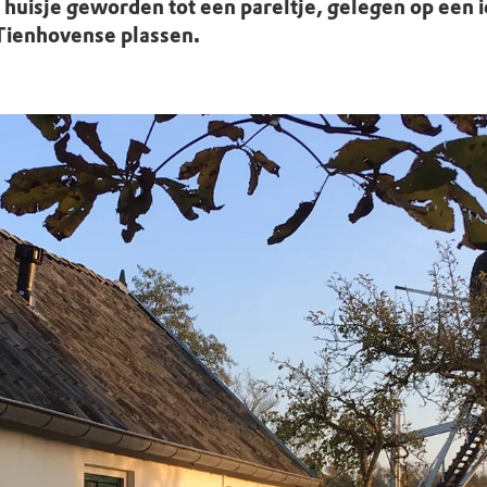
uur
r OERRR
 huisje geworden tot een pareltje, gelegen op een i
Tienhovense plassen.
rt
ek