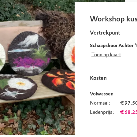
uur
r OERRR
rt
Workshop kus
ek
Vertrekpunt
Schaapskooi Achter ’
Toon op kaart
Kosten
Volwassen
Normaal:
€ 97,5
Ledenprijs:
€ 68,2