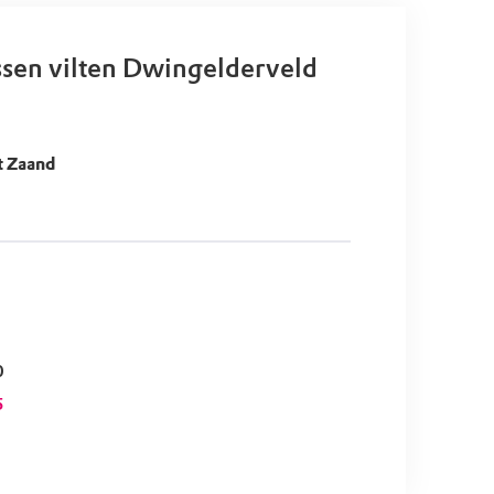
sen vilten Dwingelderveld
t Zaand
0
5