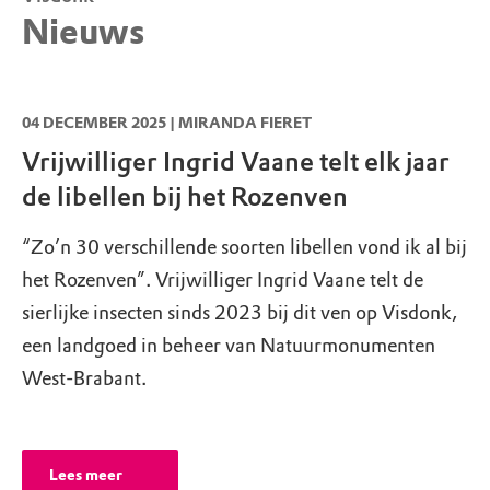
betaalde activiteit in dit gebied, dan dien je
Nieuws
huis.nl
van tevoren toestemming aan te vragen bij
Honden welkom, mits aangelijnd
Natuurmonumenten.
Meer info en
Roosendaal, brasserie Lodge Visdonk
Je hond(en) mogen los lopen in het
aanvraagformulier
.
hondenlosloopgebied en op de loslooproute.
Rozenvendreef 2
,
4707 PD
Roosendaal
04 DECEMBER 2025 | MIRANDA FIERET
T:
0165 536629
info@lodgevisdonk.nl
Vrijwilliger Ingrid Vaane telt elk jaar
Groepsactiviteiten niet toegestaan zonder
de libellen bij het Rozenven
toestemming
Wil je een (sport)activiteit of evenement
“Zo’n 30 verschillende soorten libellen vond ik al bij
organiseren in dit natuurgebied? Vraag dan
het Rozenven”. Vrijwilliger Ingrid Vaane telt de
eerst toestemming aan via
sierlijke insecten sinds 2023 bij dit ven op Visdonk,
www.natuurmonumenten.nl/toestemming
een landgoed in beheer van Natuurmonumenten
West-Brabant.
Lees meer