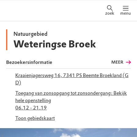
zoek
menu
Natuurgebied
Weteringse Broek
Bezoekersinformatie
MEER
Kraaienjagersweg 16, 7341 PS Beemte Broekland (G
D)
Toegang van zonsopgang tot zonsondergang:
Bekijk
hele openstelling
06.12 - 21.19
Toon gebiedskaart