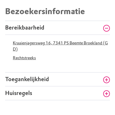
Bezoekersinformatie
Bereikbaarheid
Kraaienjagersweg 16, 7341 PS Beemte Broekland (G
D)
Rechtstreeks
Toegankelijkheid
Huisregels
Toegang van zonsopgang tot zonsondergang:
Bekijk hele openstelling
06.12 - 21.19
Honden mogen mee mits aangelijnd, op de
Zaterdag
06.12 - 21.19