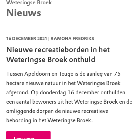
Weteringse Broek
paden
Zondag
06.13 - 21.18
Nieuws
Maandag
06.15 - 21.16
Wandelen op wegen en paden
Dinsdag
06.17 - 21.14
Woensdag
06.18 - 21.12
16 DECEMBER 2021 | RAMONA FREDRIKS
Fietsen op aangewezen fietspaden
Donderdag
06.20 - 21.10
Nieuwe recreatieborden in het
Vrijdag
06.21 - 21.08
Weteringse Broek onthuld
Groepsactiviteiten, evenementen en
professioneel gebruik alleen na
Tussen Apeldoorn en Teuge is de aanleg van 75
toestemming
hectare nieuwe natuur in het Weteringse Broek
Wil je een (sport)activiteit of evenement
afgerond. Op donderdag 16 december onthulden
organiseren in dit natuurgebied? Vraag dan
een aantal bewoners uit het Weteringse Broek en de
eerst toestemming aan
omliggende dorpen de nieuwe recreatieve
via
www.natuurmonumenten.nl/toestemmi
bebording in het Weteringse Broek.
ng
.
Lees meer