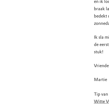
en ik lo
braak l
bedekt 
zonned
Ik sla 
de eers
stuk!
Vriendel
Martie
Tip van
Witte V