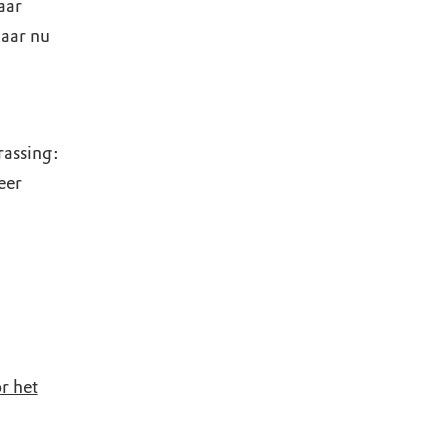
aar
daar nu
rassing:
eer
r het