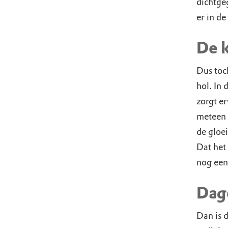
dichtge
er in de
De k
Dus toc
hol. In 
zorgt er
meteen 
de gloe
Dat het 
nog een 
Dagd
Dan is 