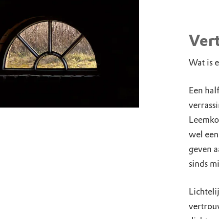
Vert
Wat is e
Een half
verrass
Leemkoe
wel een
geven aa
sinds mi
Lichteli
vertrou