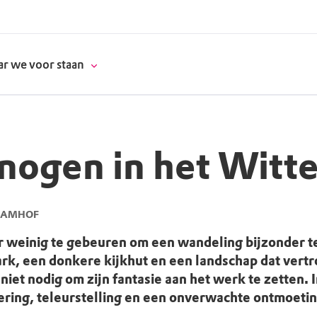
r we voor staan
nogen in het Witt
donatie
erschap
 DAMHOF
r weinig te gebeuren om een wandeling bijzonder t
es
natuur
rk, een donkere kijkhut en een landschap dat vert
niet nodig om zijn fantasie aan het werk te zetten. 
supporters
ing, teleurstelling en een onverwachte ontmoeting