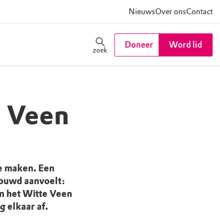
Nieuws
Over ons
Contact
Doneer
Word lid
zoek
e Veen
e maken. Een
rouwd aanvoelt:
In het Witte Veen
 elkaar af.