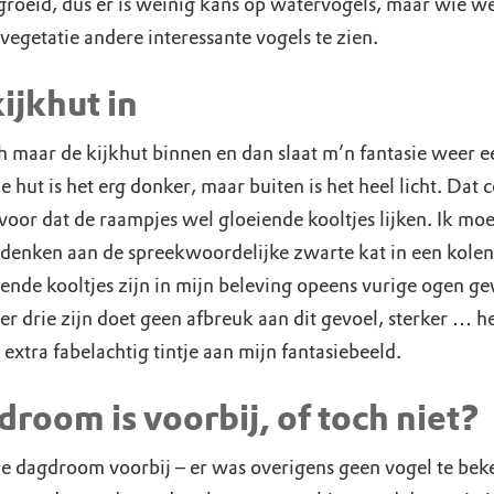
groeid, dus er is weinig kans op watervogels, maar wie we
 vegetatie andere interessante vogels te zien.
ijkhut in
h maar de kijkhut binnen en dan slaat m’n fantasie weer e
de hut is het erg donker, maar buiten is het heel licht. Dat 
voor dat de raampjes wel gloeiende kooltjes lijken. Ik moe
denken aan de spreekwoordelijke zwarte kat in een kole
iende kooltjes zijn in mijn beleving opeens vurige ogen g
er drie zijn doet geen afbreuk aan dit gevoel, sterker … he
extra fabelachtig tintje aan mijn fantasiebeeld.
room is voorbij, of toch niet?
de dagdroom voorbij – er was overigens geen vogel te bek