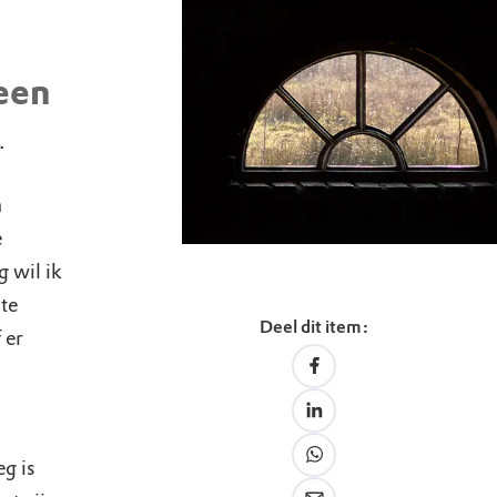
een
.
n
e
 wil ik
te
Deel dit item:
 er
g is