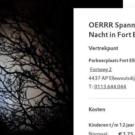
uur
r OERRR
rt
OERRR Spanni
ek
Nacht in Fort 
Vertrekpunt
Parkeerplaats Fort El
Fortweg 2
4437 AP
Ellewoutsdi
T:
0113 644 044
Kosten
Kinderen t/m 12 jaar
Normaal:
€ 7,75