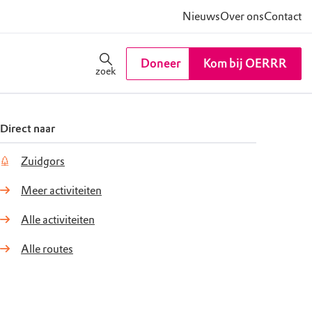
Nieuws
Over ons
Contact
Doneer
Kom bij OERRR
zoek
Direct naar
Zuidgors
Meer activiteiten
Alle activiteiten
Alle routes