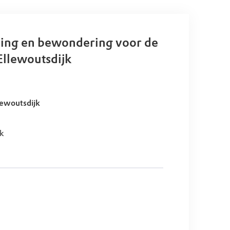
ng en bewondering voor de
Ellewoutsdijk
lewoutsdijk
jk