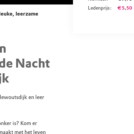
Ledenprijs:
€ 5,50
leuke, leerzame
n
de Nacht
jk
lewoutsdijk en leer
onker is? Kom er
 maakt met het leven