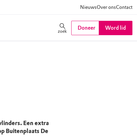
Nieuws
Over ons
Contact
Doneer
Word lid
zoek
linders. Een extra
op Buitenplaats De