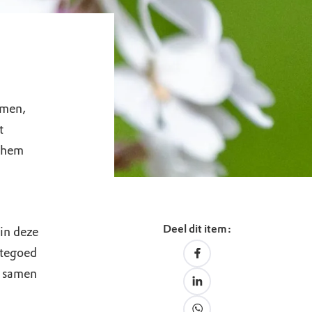
omen,
t
 hem
Deel dit item:
 in deze
 tegoed
n samen