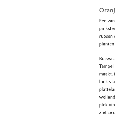
Oranj
Een van 
pinkste
rupsen v
planten
Boswach
Tempel 
maakt, 
look vl
plattela
weiland
plek vin
ziet ze 