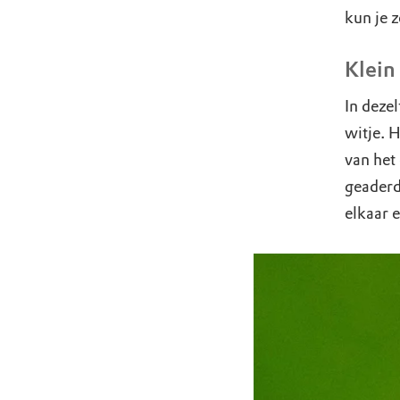
kun je 
Klein
In deze
witje. 
van het 
geaderd 
elkaar e