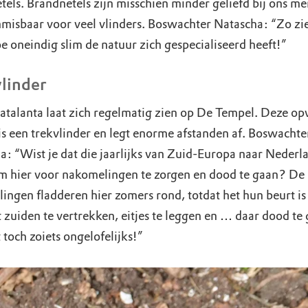
tels. Brandnetels zijn misschien minder geliefd bij ons me
misbaar voor veel vlinders. Boswachter Natascha: “Zo zie
e oneindig slim de natuur zich gespecialiseerd heeft!”
linder
atalanta laat zich regelmatig zien op De Tempel. Deze op
 is een trekvlinder en legt enorme afstanden af. Boswachte
a: “Wist je dat die jaarlijks van Zuid-Europa naar Nederl
om hier voor nakomelingen te zorgen en dood te gaan? De
ingen fladderen hier zomers rond, totdat het hun beurt i
 zuiden te vertrekken, eitjes te leggen en … daar dood te 
 toch zoiets ongelofelijks!”