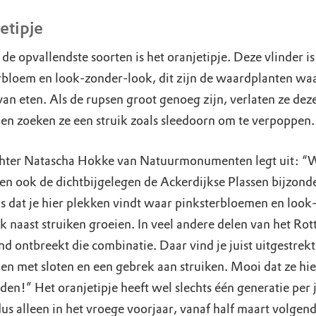
etipje
de opvallendste soorten is het oranjetipje. Deze vlinder is
rbloem en look-zonder-look, dit zijn de waardplanten wa
an eten. Als de rupsen groot genoeg zijn, verlaten ze dez
 en zoeken ze een struik zoals sleedoorn om te verpoppen
ter Natascha Hokke van Natuurmonumenten legt uit: “
en ook de dichtbijgelegen de Ackerdijkse Plassen bijzond
is dat je hier plekken vindt waar pinksterbloemen en look
ak naast struiken groeien. In veel andere delen van het Ro
nd ontbreekt die combinatie. Daar vind je juist uitgestrek
en met sloten en een gebrek aan struiken. Mooi dat ze hie
den!” Het oranjetipje heeft wel slechts één generatie per j
dus alleen in het vroege voorjaar, vanaf half maart volgend