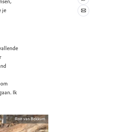
nsen,
 je
vallende
r
and
s om
gaan. Ik
Ron van Bekkum