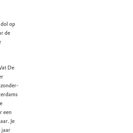
 dol op
ar de
e
.
Wat De
er
-zonder-
tterdams
te
r een
aar. Je
 jaar