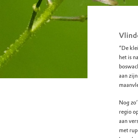
Vlind
“De kle
het is n
boswach
aan zij
maanvle
Nog zo’n
regio o
aan ver
met rup