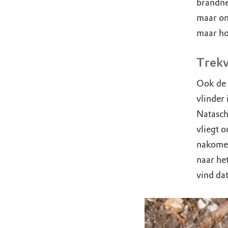
brandne
maar on
maar ho
Trekv
Ook de 
vlinder
Natasch
vliegt 
nakomel
naar het
vind dat