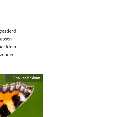
 geaderd
rupsen
et klein
 zonder
Ron van Bekkum