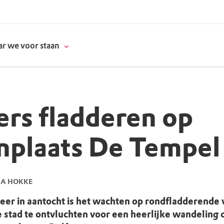
r we voor staan
ers fladderen op
donatie
nplaats De Tempel
erschap
es
natuur
HA HOKKE
supporters
er in aantocht is het wachten op rondfladderende v
stad te ontvluchten voor een heerlijke wandeling 