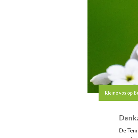
Kleine vos op B
Dankz
De Temp