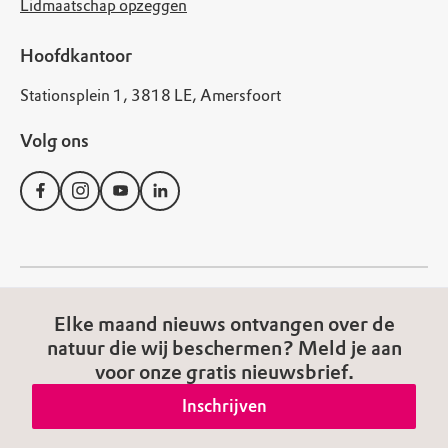
Lidmaatschap opzeggen
Hoofdkantoor
Stationsplein 1, 3818 LE, Amersfoort
Volg ons
© Natuurmonumenten
Elke maand nieuws ontvangen over de
Disclaimer
Privacy Statement
Cookies
natuur die wij beschermen? Meld je aan
voor onze gratis nieuwsbrief.
Algemene voorwaarden
Toegankelijkheid
Inschrijven