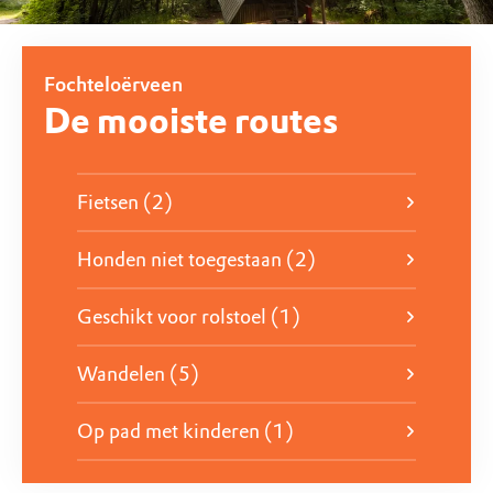
gemotoriseerd verkeer.
Uitkijktoren De Zeven
Fochteloërveen
Lees verder
De mooiste routes
In het Fochteloërveen staat een bijzondere, geknikte
uitkijktoren, De Zeven genaamd. De 18 meter hoge
toren biedt een adembenemend uitzicht over het
Fietsen (2)
hoogveengebied.
Honden niet toegestaan (2)
Ga naar De Zeven
Geschikt voor rolstoel (1)
Wandelen (5)
Op pad met kinderen (1)