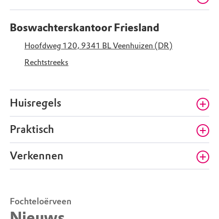
Boswachterskantoor Friesland
Hoofdweg 120, 9341 BL Veenhuizen (DR)
Rechtstreeks
Huisregels
Praktisch
Groepsactiviteiten, evenementen en
professioneel gebruik alleen na
Verkennen
Natuurtoilet Fochteloërveen
toestemming
Fochtelooërveen 8
,
8428 RR
Fochteloo
Fochteloërveen, uitkijktoren De
Fochteloërveen
Zeven
Nieuws
Meester Lokstraat
,
8427 RC
Ravenswoud