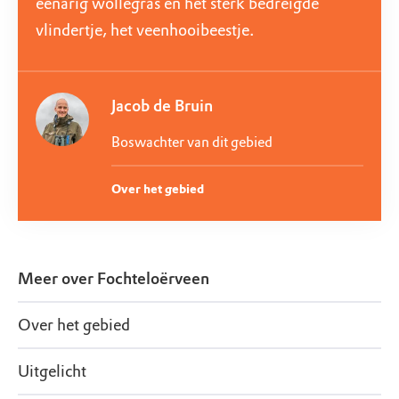
eenarig wollegras en het sterk bedreigde
vlindertje, het veenhooibeestje.
Jacob de Bruin
Boswachter van dit gebied
Over het gebied
Meer over
Fochteloërveen
Over het gebied
Uitgelicht