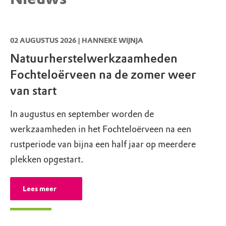
Fochteloërveen, parkeerplaats
Brunstingerplas
02 AUGUSTUS 2026 | HANNEKE WIJNJA
Toon op kaart
Natuurherstelwerkzaamheden
Fochteloërveen na de zomer weer
van start
In augustus en september worden de
werkzaamheden in het Fochteloërveen na een
rustperiode van bijna een half jaar op meerdere
plekken opgestart.
Lees meer