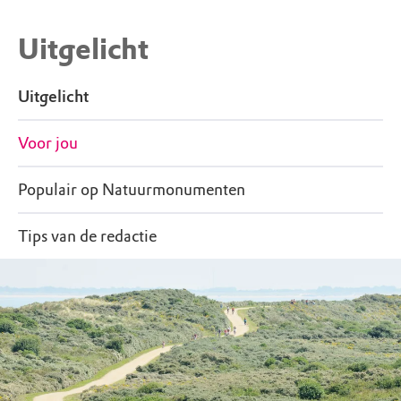
Routebeschrijving
Haven Marker Wadden : De veerboot vertrekt
Uitgelicht
vanuit de Bataviahaven in Lelystad. Verlaat bij
halte Bataviahaven Lijn 3 vanaf Station Lelystad
Uitgelicht
Centrum in de rijrichting. Steek vanaf de
Lelybaan Schoonzicht over en loop in de richting
Voor jou
van het gebouw met het glazen trappenhuis.
Volg eenmaal op de kade (je ziet het KNRM-
reddingsstation in het water rechts) de bocht mee
Populair op Natuurmonumenten
naar links langs de muur met boogjes. De
veerdienst voert een groene
Tips van de redactie
Natuurmonumenten-vlag. Het ticket voor de
veerdienst is
online te bestellen
.