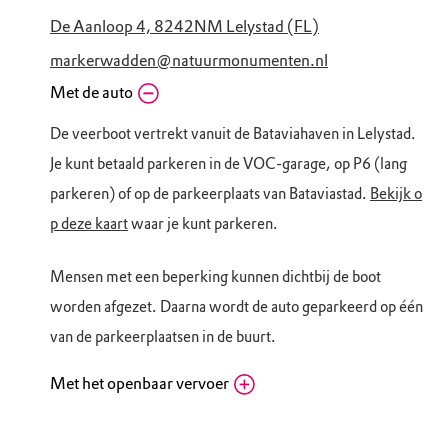
De Aanloop 4, 8242NM Lelystad (FL)
markerwadden@natuurmonumenten.nl
Met de auto
De veerboot vertrekt vanuit de Bataviahaven in Lelystad.
Je kunt betaald parkeren in de VOC-garage, op P6 (lang
parkeren) of op de parkeerplaats van Bataviastad.
Bekijk o
p deze kaart
waar je kunt parkeren.
Mensen met een beperking kunnen dichtbij de boot
worden afgezet. Daarna wordt de auto geparkeerd op één
van de parkeerplaatsen in de buurt.
Met het openbaar vervoer
Bushalte Bataviahaven (lijn 3)
Lelybaan, 8242 PA Lelystad (FL)