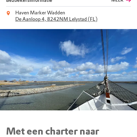
Bezoekersinformatie
MEER
Haven Marker Wadden
De Aanloop 4, 8242NM Lelystad (FL)
Met een charter naar