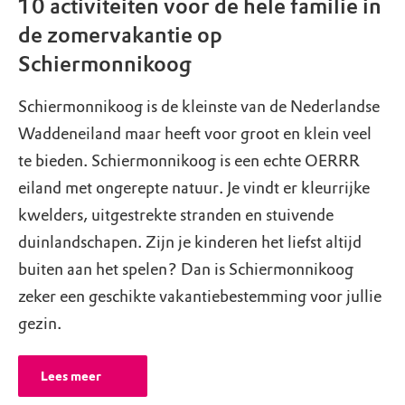
10 activiteiten voor de hele familie in
de zomervakantie op
Schiermonnikoog
Metaaldetectie en magneetvissen niet
toegestaan
Schiermonnikoog is de kleinste van de Nederlandse
Natuurmonumenten beschermt natuur en
Waddeneiland maar heeft voor groot en klein veel
cultureel erfgoed. Behoud van het
te bieden. Schiermonnikoog is een echte OERRR
(archeologisch) bodemarchief hoort
eiland met ongerepte natuur. Je vindt er kleurrijke
daarbij. Zoeken met een metaaldetector en
kwelders, uitgestrekte stranden en stuivende
magneetvissen is daarom niet toegestaan in
duinlandschapen. Zijn je kinderen het liefst altijd
onze gebieden.
Lees hier meer
.
buiten aan het spelen? Dan is Schiermonnikoog
zeker een geschikte vakantiebestemming voor jullie
gezin.
Vliegen met drones niet toegestaan
Vliegen met drones schaadt de natuur en is
Lees meer
daarom ongewenst in onze gebieden. Boven