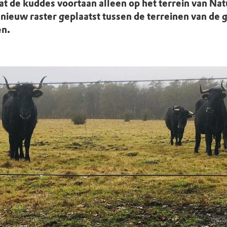
uur
r OERRR
dat de kuddes voortaan alleen op het terrein van 
nieuw raster geplaatst tussen de terreinen van de
rt
n.
ek