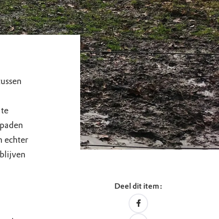
tussen
 te
lpaden
n echter
blijven
Deel dit item: