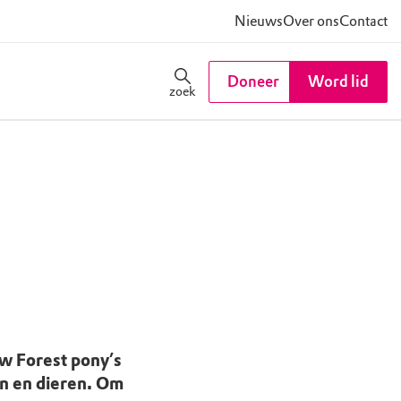
Nieuws
Over ons
Contact
Doneer
Word lid
zoek
w Forest pony’s
en en dieren. Om