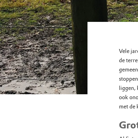
Vele ja
de terr
gemeent
stoppen
liggen, 
ook ono
met de 
Grot