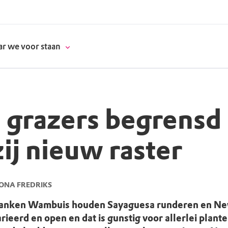
r we voor staan
 grazers begrensd
donatie
ij nieuw raster
erschap
es
natuur
ONA FREDRIKS
supporters
lanken Wambuis houden Sayaguesa runderen en Ne
rieerd en open en dat is gunstig voor allerlei plant