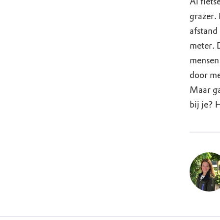
Al fiet
grazer.
afstand
meter. D
mensen 
door met
Maar ga
bij je? 