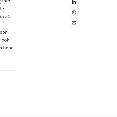
grote
te
van 25
n
woon
t ook.
en hond