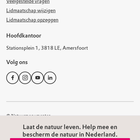
Veelgestelde vragen
Lidmaatschap wijzigen
Lidmaatschap opzeggen
Hoofdkantoor
Stationsplein 1, 3818 LE, Amersfoort
Volg ons
© Natuurmonumenten
Disclaimer
Privacy Statement
Cookies
Laat de natuur leven. Help mee en
bescherm de natuur in Nederland.
Algemene voorwaarden
Toegankelijkheid