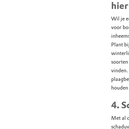
hier
Wil je e
voor bo
inheems
Plant bi
winterl
soorten
vinden.
plaagbe
houden 
4. 
Met al 
schaduw