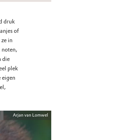
jd druk
anjes of
ze in
 noten,
n die
eel plek
e eigen
el,
Arjan van Lomwel