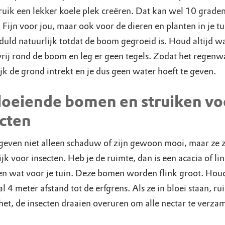
truik een lekker koele plek creëren. Dat kan wel 10 grade
 Fijn voor jou, maar ook voor de dieren en planten in je t
duld natuurlijk totdat de boom gegroeid is. Houd altijd w
vrij rond de boom en leg er geen tegels. Zodat het regenw
jk de grond intrekt en je dus geen water hoeft te geven.
loeiende bomen en struiken vo
cten
even niet alleen schaduw of zijn gewoon mooi, maar ze z
jk voor insecten. Heb je de ruimte, dan is een acacia of li
en wat voor je tuin. Deze bomen worden flink groot. Hou
 4 meter afstand tot de erfgrens. Als ze in bloei staan, ru
het, de insecten draaien overuren om alle nectar te verza