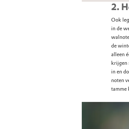
2. H
Ook legg
in de w
walnote
de wint
alleen é
krijgen 
in en do
noten v
tamme k