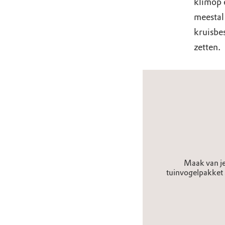
klimop 
meestal 
kruisbe
zetten.
Maak van je
tuinvogelpakket 