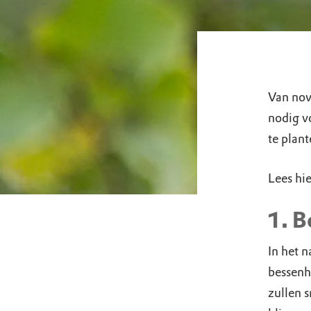
Van nov
nodig vo
te plant
Lees hie
1. B
In het n
bessenh
zullen s