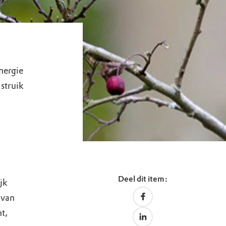
nergie
 struik
Deel dit item:
jk
 van
t,