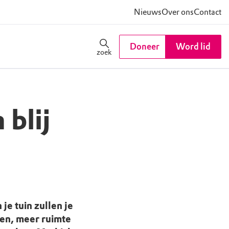
Nieuws
Over ons
Contact
Doneer
Word lid
zoek
 blij
 je tuin zullen je
ten, meer ruimte