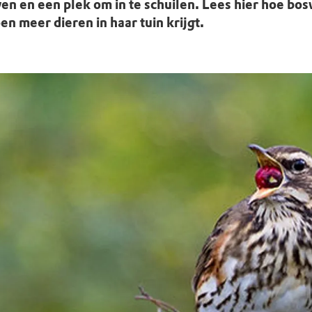
uur
r OERRR
n en een plek om in te schuilen. Lees hier hoe bo
n meer dieren in haar tuin krijgt.
rt
ek