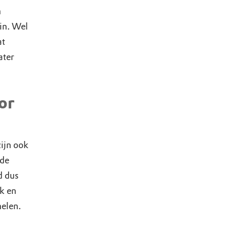
n
uin. Wel
at
ater
or
ijn ook
nde
d dus
ik en
melen.