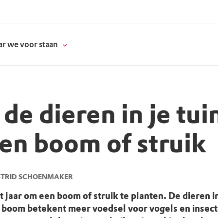
r we voor staan
e dieren in je tuin
donatie
en boom of struik
erschap
es
natuur
STRID SCHOENMAKER
supporters
het jaar om een boom of struik te planten. De dieren in
n boom betekent meer voedsel voor vogels en insec