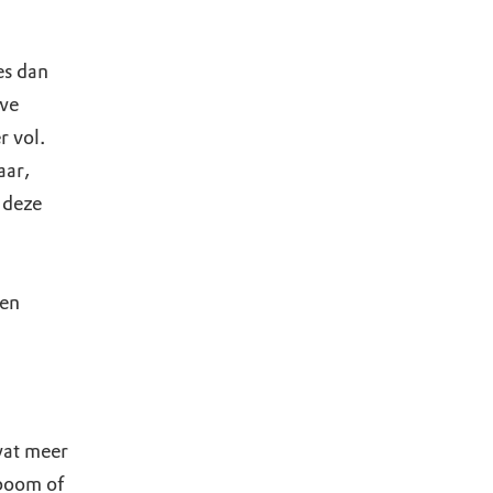
es dan
 we
r vol.
aar,
 deze
d
 en
wat meer
 boom of