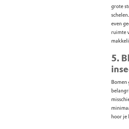
grote s
schelen.
even ge
ruimte 
makkeli
5. B
inse
Bomen g
belangri
misschi
minimaal
hoor je 