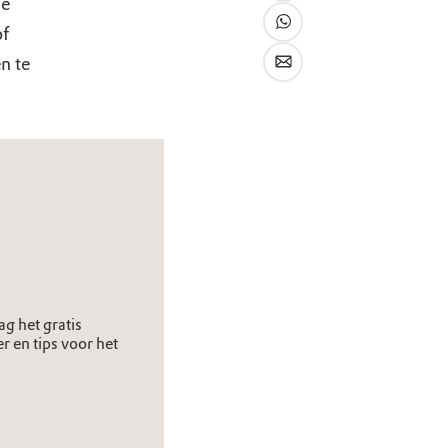
je
of
n te
g het gratis
 en tips voor het