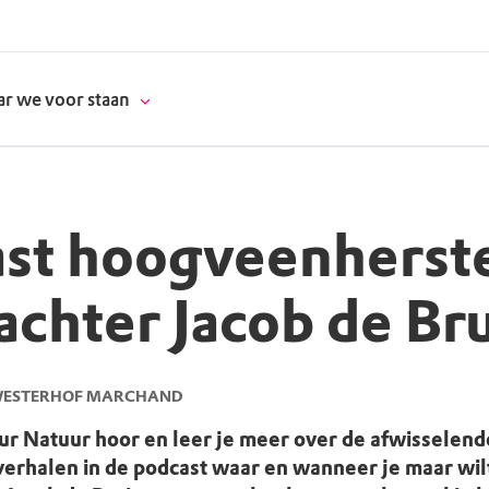
r we voor staan
st hoogveenherst
donatie
chter Jacob de Br
erschap
es
natuur
 WESTERHOF MARCHAND
supporters
r Natuur hoor en leer je meer over de afwisselende
 verhalen in de podcast waar en wanneer je maar wil