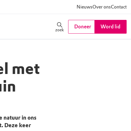
Nieuws
Over ons
Contact
Doneer
Word lid
zoek
el met
uin
 natuur in ons
t. Deze keer