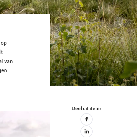
 op
lt
el van
gen
Deel dit item: