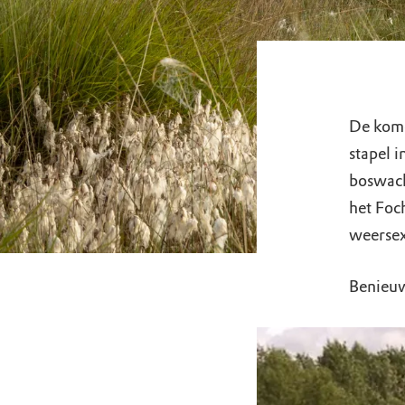
De kome
stapel i
boswacht
het Foc
weerse
Benieuw