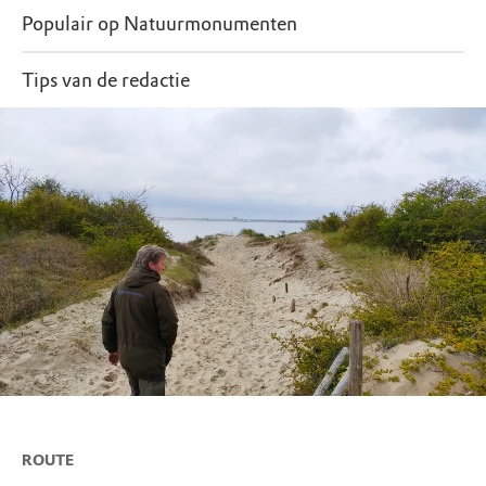
naar Schiermonnikoog. De veerdienst wordt
Populair op Natuurmonumenten
verzorgd door
Wagenborg Passagiersdiensten
.
Na aankomst van de veerdienst neem je een
Tips van de redactie
aansluitende bus naar het dorp.
Informatiecentrum Het Baken vind je in het
centrum het dorp, op Reeweg 9.
ROUTE