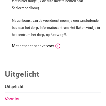
Het is niet mogelijk de auto mee te nemen naar
Schiermonnikoog.
Na aankomst van de veerdienst neem je een aansluitende
bus naar het dorp. Informatiecentrum Het Baken vind je in
het centrum het dorp, op Reeweg 9.
Met het openbaar vervoer
Veerdienstterminal Schiermonnikoog
Zeedijk, 9976 VM Lauwersoog (GR)
Routebeschrijving
Informatiecentrum het Baken: Lauwersoog is
Uitgelicht
prima met het openbaar vervoer te bereiken. Reis
met de trein tot Leeuwarden of Groningen.
Uitgelicht
Vanuit Leeuwarden neem je lijn 155 en vanaf
Groningen lijn 163 naar Lauwersoog. Beide
Voor jou
sluiten aan op de vertrektijden van de boot.
Neem in Lauwersoog de veerdienst of sneldienst