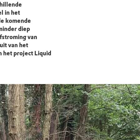
hillende
 in het
 de komende
minder diep
fstroming van
it van het
het project Liquid