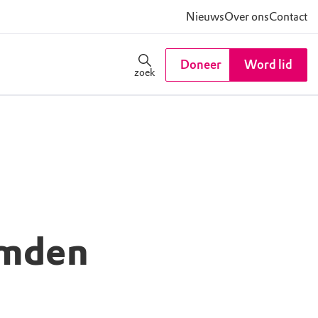
Nieuws
Over ons
Contact
Doneer
Word lid
zoek
emden