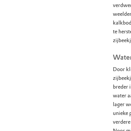
verdwen
weelder
kalkbod
te hers
zijbeek
Water
Door kl
zijbeek
breder 
water a
lager w
unieke 
verdere
Noor mi