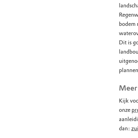
landsch
Regenwa
bodem n
waterove
Dit is 
landbou
uitgeno
plannen
Meer
Kijk voo
onze
pr
aanleid
dan:
zu