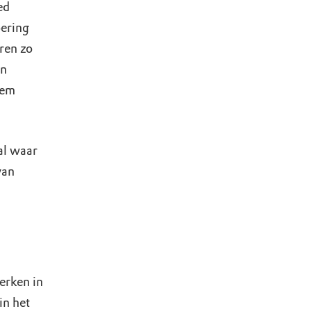
ed
oering
ren zo
en
dem
al waar
van
erken in
in het