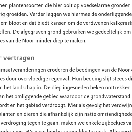
en plantensoorten die hier ooit op voedselarme gronden
ig groeiden. Verder leggen we hiermee de onderliggende
em bloot en dat biedt kansen om de verdwenen kalkgras
tellen. De afgegraven grond gebruiken we gedeeltelijk om
jes van de Noor minder diep te maken.
 vertragen
imaatveranderingen eroderen de beddingen van de Noor 
jes door overvloedige regenval. Hun bedding slijt steeds d
in het landschap in. De diep ingesneden beken onttrekken 
an het omliggende gebied waardoor de grondwaterstand 
ordt en het gebied verdroogt. Met als gevolg het verdwij
planten en dieren die afhankelijk zijn natte omstandighe
 verdroging tegen te gaan, maken we enkele zijbeekjes va
nder diep. We gaan hierbij zorgvuldig te werk. Allereers