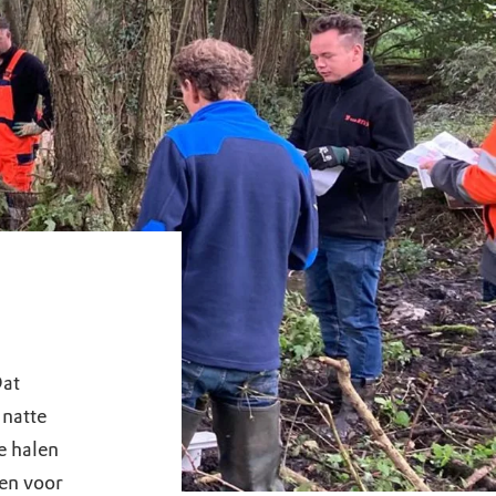
Dat
 natte
e halen
en voor