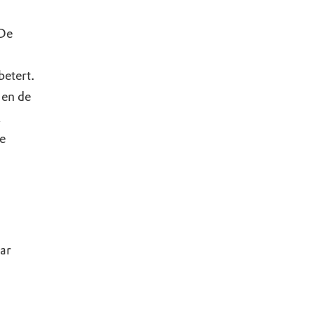
 De
betert.
 en de
k
e
aar