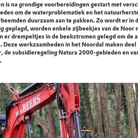
uur
r OERRR
is na grondige voorbereidingen gestart met versc
den om de waterproblematiek en het natuurherstel
rt
beemden duurzaam aan te pakken. Zo wordt er in
ig geplagd, worden enkele zijbeekjes van de Noor 
ek
 er drempeltjes in de beekstromen gelegd om de a
n. Deze werkzaamheden in het Noordal maken deel u
 de subsidieregeling Natura 2000-gebieden en van 
.