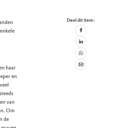
Deel dit item:
landen
 enkele
en haar
ieper en
veel
steeds
nen van
den. Om
n de
t graven