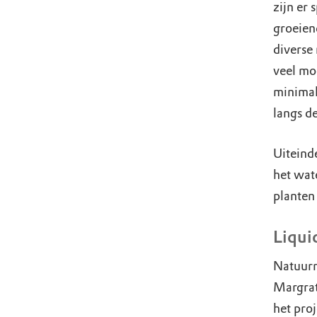
zijn er 
groeien
diverse
veel mo
minimal
langs d
Uiteind
het wat
planten
Liqu
Natuurm
Margrat
het pro