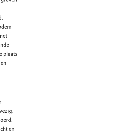
d.
bodem
met
ende
 plaats
 en
n
wezig.
voerd.
cht en