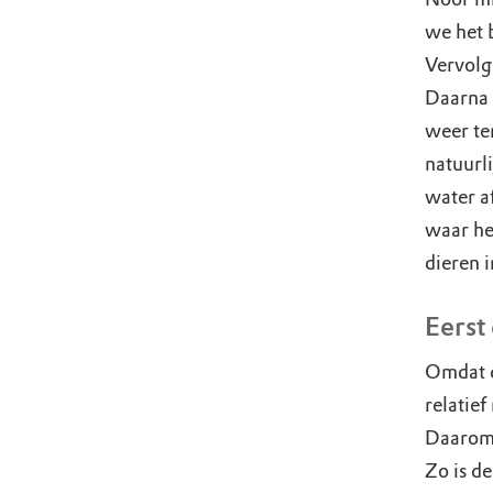
we het 
Vervolg
Daarna 
weer te
natuurli
water a
waar het
dieren i
Eerst
Omdat d
relatie
Daarom 
Zo is d