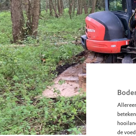
Bode
Alleree
beteken
hooilan
de voed