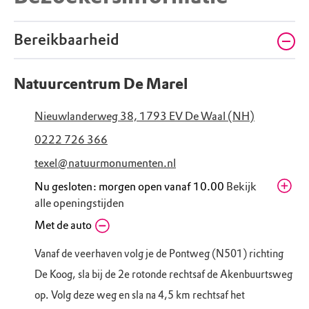
Bereikbaarheid
Natuurcentrum De Marel
Nieuwlanderweg 38, 1793 EV De Waal (NH)
0222 726 366
texel@natuurmonumenten.nl
Nu gesloten: morgen open vanaf 10.00
Bekijk
alle openingstijden
Vrijdag
Met de auto
10.00 - 17.00
Zaterdag
10.00 - 17.00
Vanaf de veerhaven volg je de Pontweg (N501) richting
Zondag
11.00 - 17.00
De Koog, sla bij de 2e rotonde rechtsaf de Akenbuurtsweg
Maandag
Gesloten
op. Volg deze weg en sla na 4,5 km rechtsaf het
Dinsdag
10.00 - 17.00