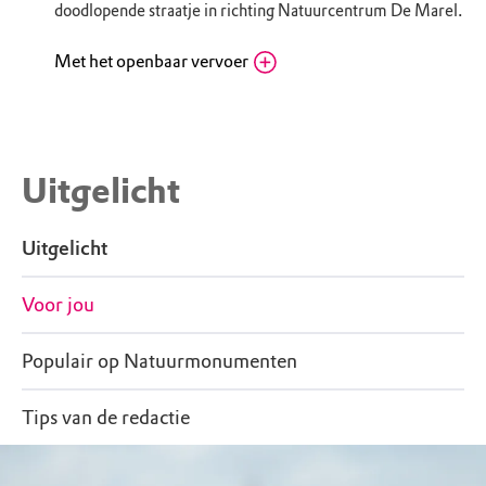
doodlopende straatje in richting Natuurcentrum De Marel.
Woensdag
10.00 - 17.00
Donderdag
10.00 - 17.00
Met het openbaar vervoer
Texel, Parkeerplaats Veerhaven
Routebeschrijving
Natuurcentrum De Marel: Neem de Texelhopper
naar Natuurcentrum De Marel. Het
Uitgelicht
Natuurcentrum heeft een eigen halte, met
nummer 137. De Texelhopper dien je 30
Uitgelicht
minuten vooraf te reserveren via texelhopper.nl
of via 0222 – 784 000
Voor jou
Populair op Natuurmonumenten
Tips van de redactie