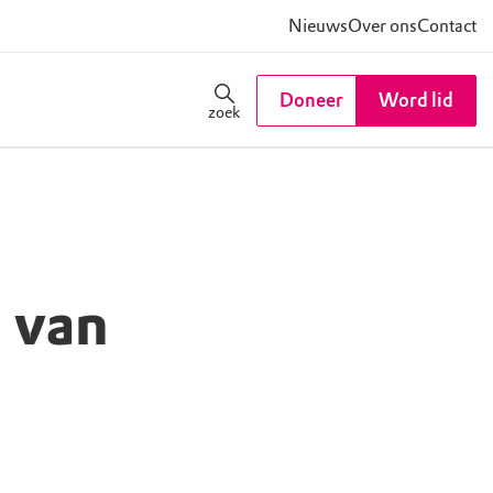
Nieuws
Over ons
Contact
Doneer
Word lid
zoek
 van