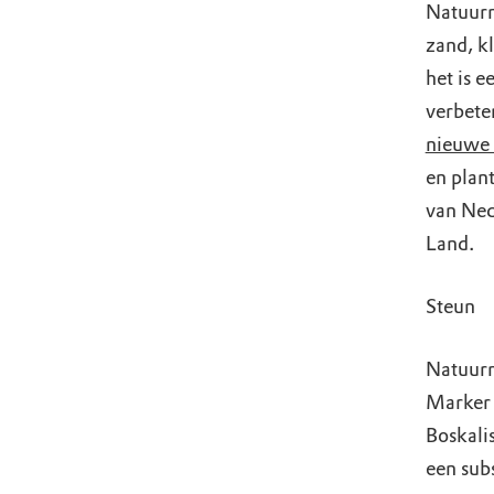
Natuurm
zand, kl
het is 
verbete
nieuwe 
en plan
van Ned
Land.
Steun
Natuurm
Marker 
Boskalis
een sub