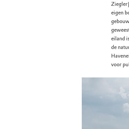
Ziegler
eigen b
gebouwd
geweest
eiland 
de natu
Haveneil
voor pu