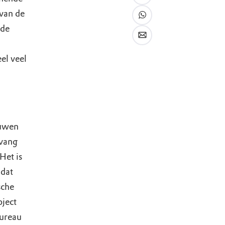
 van de
nde
el veel
ouwen
pvang
Het is
 dat
sche
oject
bureau