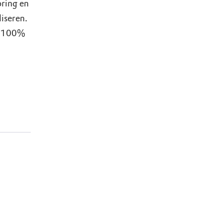
oring en
liseren.
s, 100%