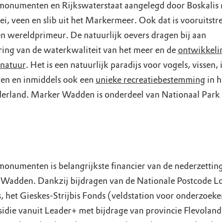
onumenten en Rijkswaterstaat aangelegd door Boskalis
ei, veen en slib uit het Markermeer. Ook dat is vooruitstr
een wereldprimeur. De natuurlijk oevers dragen bij aan
ring van de waterkwaliteit van het meer en de
ontwikkeli
natuur
. Het is een natuurlijk paradijs voor vogels, vissen,
ten en inmiddels ook een
unieke recreatiebestemming
in h
erland. Marker Wadden is onderdeel van Nationaal Par
onumenten is belangrijkste financier van de nederzettin
Wadden. Dankzij bijdragen van de Nationale Postcode Lot
, het Gieskes-Strijbis Fonds (veldstation voor onderzoeke
sidie vanuit Leader+ met bijdrage van provincie Flevoland