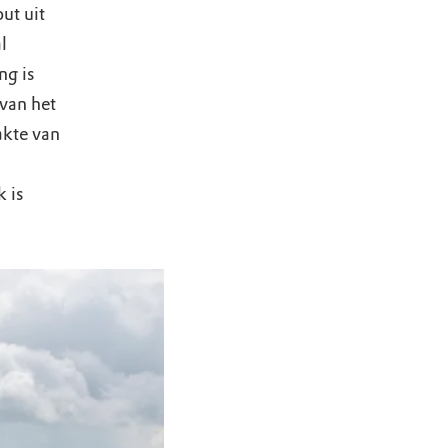
ut uit
l
ng is
van het
akte van
 is