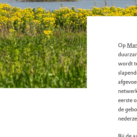
Op
Mar
duurzam
wordt t
slapend
afgevoer
netwerk 
eerste 
de gebo
nederze
Bij de 