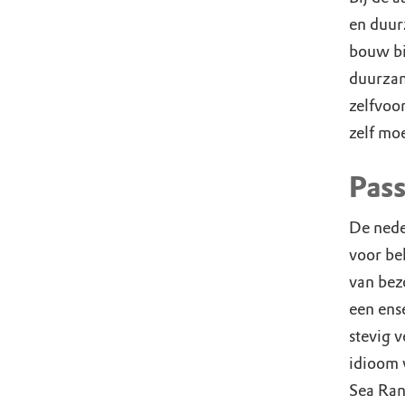
en duur
bouw bi
duurzam
zelfvoo
zelf mo
Pass
De nede
voor be
van bezo
een ens
stevig 
idioom 
Sea Ran