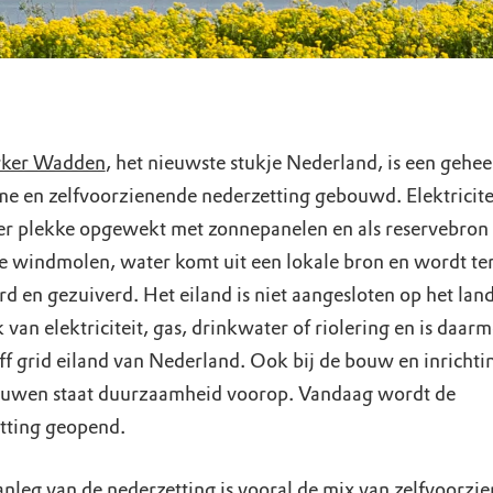
ker Wadden
, het nieuwste stukje Nederland, is een gehee
e en zelfvoorzienende nederzetting gebouwd. Elektricite
er plekke opgewekt met zonnepanelen en als reservebron
e windmolen, water komt uit een lokale bron en wordt te
d en gezuiverd. Het eiland is niet aangesloten op het land
van elektriciteit, gas, drinkwater of riolering en is daarm
off grid eiland van Nederland. Ook bij de bouw en inrichti
uwen staat duurzaamheid voorop. Vandaag wordt de
tting geopend.
aanleg van de nederzetting is vooral de mix van zelfvoorzi