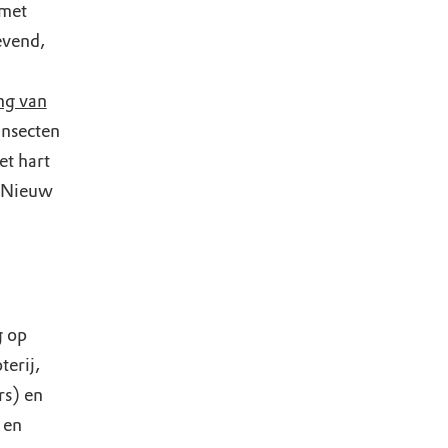
 met
evend,
ng van
 insecten
et hart
k Nieuw
g op
erij,
rs) en
 en