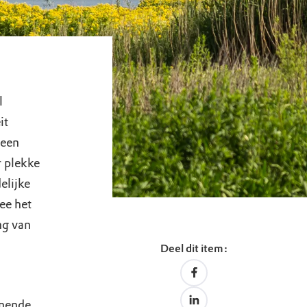
l
it
 een
r plekke
elijke
ee het
ng van
Deel dit item:
enende