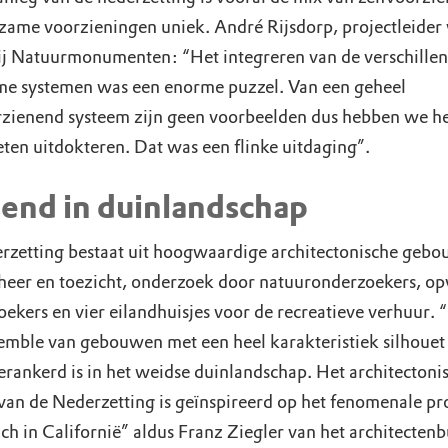
zame voorzieningen uniek. André Rijsdorp, projectleider
j Natuurmonumenten: “Het integreren van de verschille
e systemen was een enorme puzzel. Van een geheel
rzienend systeem zijn geen voorbeelden dus hebben we he
eten uitdokteren. Dat was een flinke uitdaging”.
end in duinlandschap
rzetting bestaat uit hoogwaardige architectonische geb
heer en toezicht, onderzoek door natuuronderzoekers, o
ekers en vier eilandhuisjes voor de recreatieve verhuur. “
emble van gebouwen met een heel karakteristiek silhouet
verankerd is in het weidse duinlandschap. Het architectoni
van de Nederzetting is geïnspireerd op het fenomenale pr
ch in Californië” aldus Franz Ziegler van het architecten