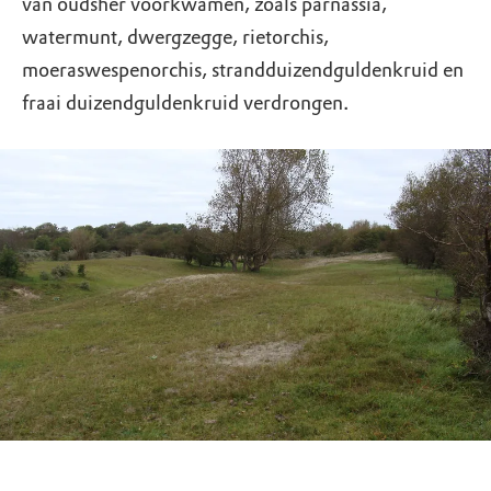
van oudsher voorkwamen, zoals parnassia,
watermunt, dwergzegge, rietorchis,
moeraswespenorchis, strandduizendguldenkruid en
fraai duizendguldenkruid verdrongen.