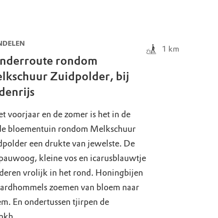
DELEN
1
km
inderroute rondom
lkschuur Zuidpolder, bij
denrijs
et voorjaar en de zomer is het in de
de bloementuin rondom Melkschuur
dpolder een drukte van jewelste. De
pauwoog, kleine vos en icarusblauwtje
deren vrolijk in het rond. Honingbijen
aardhommels zoemen van bloem naar
m. En ondertussen tjirpen de
nkh...