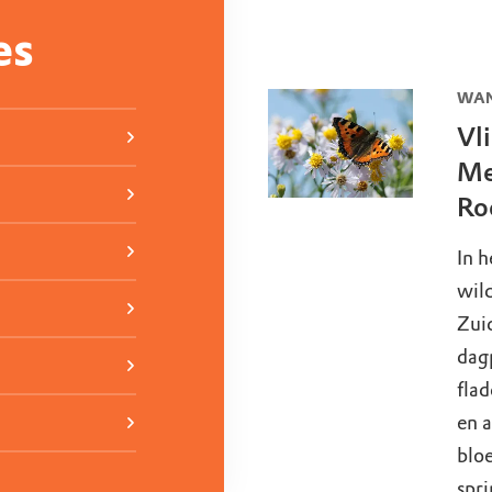
es
WAN
Vl
Me
Ro
In h
wil
Zui
dag
flad
en 
bloe
spri