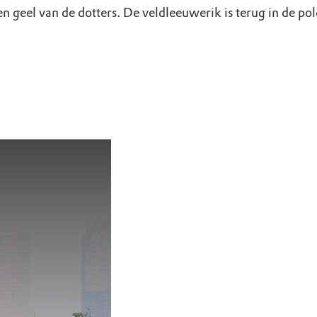
 geel van de dotters. De veldleeuwerik is terug in de pol
der
sboerderij Schieveen
Ontstressen in de nat