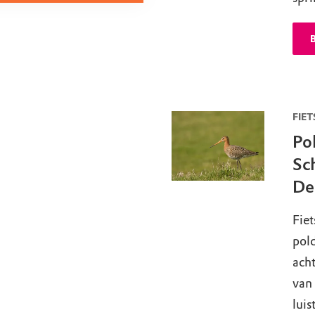
B
FIET
Po
Sc
De
Fiet
pold
acht
van
luis