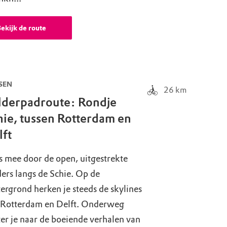
ekijk de route
SEN
26
km
lderpadroute: Rondje
hie, tussen Rotterdam en
lft
s mee door de open, uitgestrekte
ers langs de Schie. Op de
ergrond herken je steeds de skylines
 Rotterdam en Delft. Onderweg
ter je naar de boeiende verhalen van