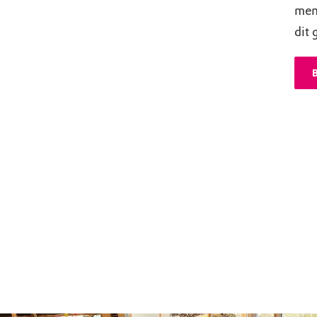
men
dit 
B