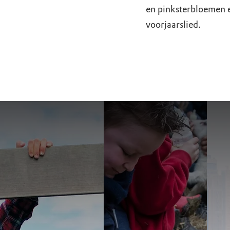
en pinksterbloemen en
voorjaarslied.
Bezoek de Zuidpol
Beleveni