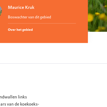
Maurice Kruk
Boswachter van dit gebied
Over het gebied
ndwallen links
ars van de koekoeks-