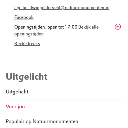
alg_bc_dwingelderveld@natuurmonumenten.nl
Facebook
Openingstijden: open tot 17.00
Bekijk alle
openingstijden
Donderdag
10.00 - 17.00
Rechtstreeks
Zomervakantie
Vrijdag
10.00 - 17.00
Zomervakantie
Zaterdag
10.00 - 17.00
Uitgelicht
Zomervakantie
Zondag
10.00 - 17.00
Zomervakantie
Uitgelicht
Maandag
10.00 - 17.00
Zomervakantie
Voor jou
Dinsdag
10.00 - 17.00
Zomervakantie
Populair op Natuurmonumenten
Woensdag
10.00 - 17.00