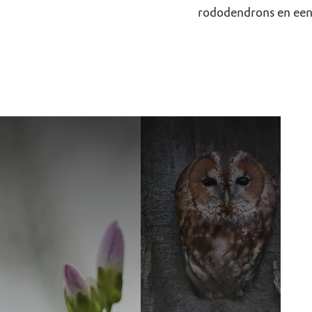
rododendrons en een
Ontdek landgoederen
Vogelrij
Naar de fietsroute