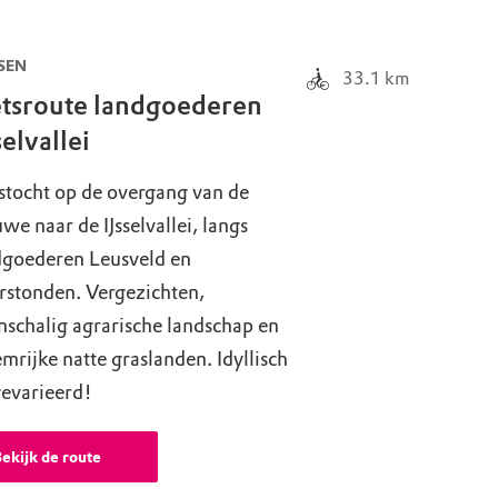
SEN
33.1
km
etsroute landgoederen
selvallei
stocht op de overgang van de
we naar de IJsselvallei, langs
dgoederen Leusveld en
rstonden. Vergezichten,
nschalig agrarische landschap en
mrijke natte graslanden. Idyllisch
gevarieerd!
ekijk de route