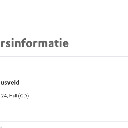
rsinformatie
eusveld
 24, Hall (GD)