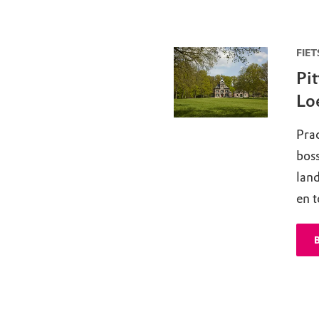
FIET
Pit
Lo
Prac
bos
land
en t
B