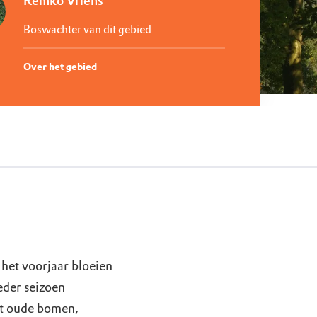
Remko Vriens
Boswachter van dit gebied
Over het gebied
 het voorjaar bloeien
eder seizoen
met oude bomen,