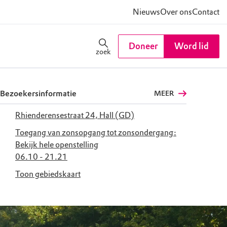
Nieuws
Over ons
Contact
Doneer
Word lid
zoek
Bezoekersinformatie
MEER
Rhienderensestraat 24, Hall (GD)
Toegang van zonsopgang tot zonsondergang:
Bekijk hele openstelling
06.10 - 21.21
Toon gebiedskaart