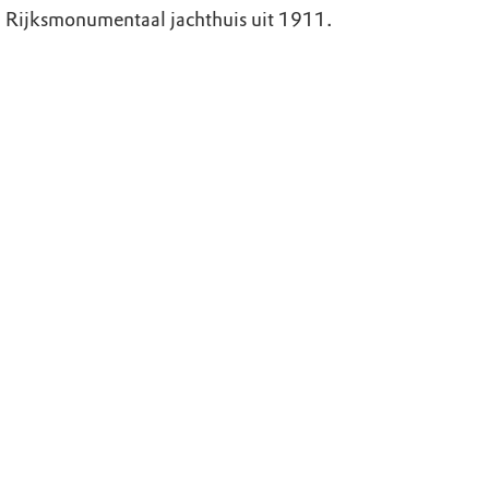
 Rijksmonumentaal jachthuis uit 1911.
 in de IJsselvallei
k