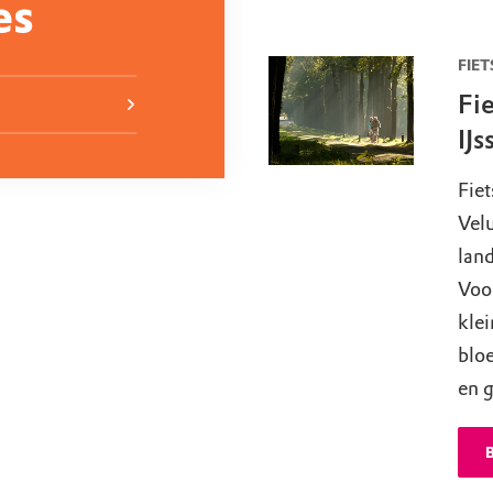
es
FIET
Fi
IJs
Fiet
Velu
lan
Voo
klei
bloe
en 
B