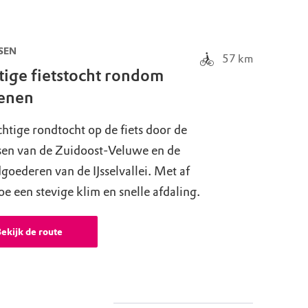
SEN
57
km
tige fietstocht rondom
enen
htige rondtocht op de fiets door de
sen van de Zuidoost-Veluwe en de
goederen van de IJsselvallei. Met af
oe een stevige klim en snelle afdaling.
ekijk de route