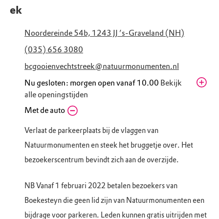
ek
Noordereinde 54b, 1243 JJ ’s-Graveland (NH)
(035) 656 3080
bcgooienvechtstreek@natuurmonumenten.nl
Nu gesloten: morgen open vanaf 10.00
Bekijk
alle openingstijden
Vrijdag
Met de auto
10.00 - 17.00
Zaterdag
10.00 - 17.00
Verlaat de parkeerplaats bij de vlaggen van
Zondag
10.00 - 17.00
Natuurmonumenten en steek het bruggetje over. Het
Maandag
Gesloten
bezoekerscentrum bevindt zich aan de overzijde.
Dinsdag
10.00 - 17.00
Woensdag
10.00 - 17.00
NB Vanaf 1 februari 2022 betalen bezoekers van
Donderdag
10.00 - 17.00
Boekesteyn die geen lid zijn van Natuurmonumenten een
bijdrage voor parkeren. Leden kunnen gratis uitrijden met