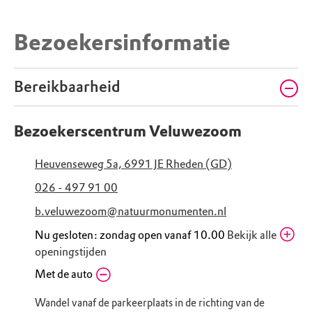
Bezoekersinformatie
Bereikbaarheid
Bezoekerscentrum Veluwezoom
Heuvenseweg 5a, 6991 JE Rheden (GD)
026 - 497 91 00
b.veluwezoom@natuurmonumenten.nl
Nu gesloten: zondag open vanaf 10.00
Bekijk alle
openingstijden
Zaterdag
Met de auto
10.00 - 17.00
zomervakantie
Wandel vanaf de parkeerplaats in de richting van de
Zondag
10.00 - 17.00