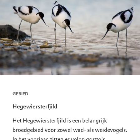
GEBIED
Hegewiersterfjild
Het Hegewiersterfjild is een belangrijk
broedgebied voor zowel wad- als weidevogels.
In het voorjaar zitten er volop grutto's,