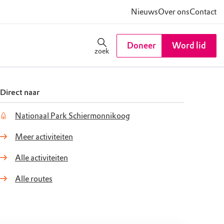
Nieuws
Over ons
Contact
Doneer
Word lid
zoek
Direct naar
Nationaal Park Schiermonnikoog
Meer activiteiten
Alle activiteiten
Alle routes