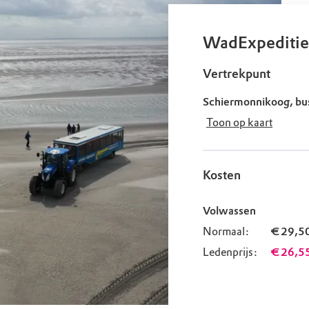
uur
r OERRR
rt
WadExpeditie
ek
Vertrekpunt
Schiermonnikoog, bu
Toon op kaart
Kosten
Volwassen
Normaal:
€ 29,5
Ledenprijs:
€ 26,5