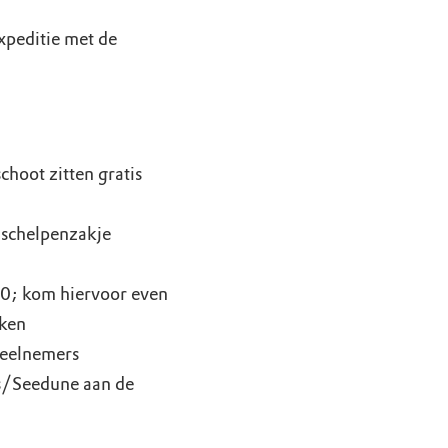
xpeditie met de
choot zitten gratis
s schelpenzakje
0; kom hiervoor even
aken
deelnemers
is/Seedune aan de