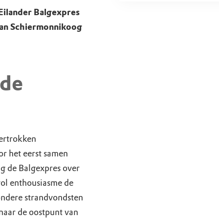
Eilander Balgexpres
van Schiermonnikoog
 de
vertrokken
or het eerst samen
g de Balgexpres over
vol enthousiasme de
ondere strandvondsten
 naar de oostpunt van