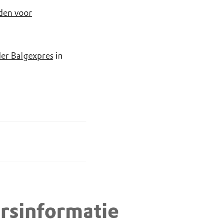
den voor
der Balgexpres
in
rsinformatie