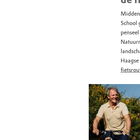
Midden-
School 
penseel 
Natuurm
landsch
Haagse 
fietsrou