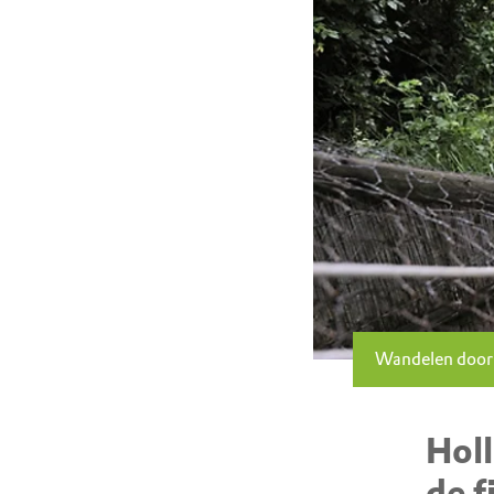
Wandelen door 
Holl
de f