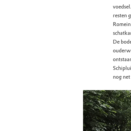
voedsel
resten 
Romeins
schatka
De bodem
ouderw
ontstaa
Schiplu
nog net 