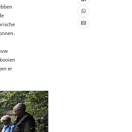
hebben
de
orische
gonnen.
eeuw
nkooien
gen er