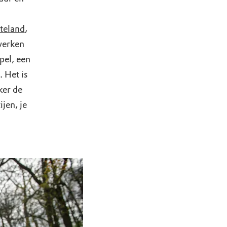
teland
,
werken
pel, een
 Het is
ker de
jen, je