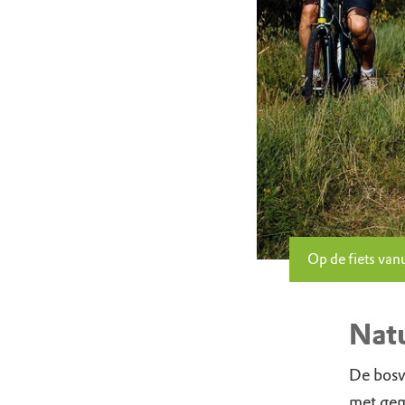
Op de fiets va
Natu
De bosw
met gem