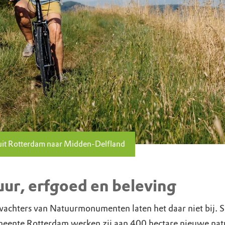
nuit Rotterdam naar Midden-Delfland
ur, erfgoed en beleving
achters van Natuurmonumenten laten het daar niet bij. 
eente Rotterdam werken zij aan 400 hectare nieuwe nat