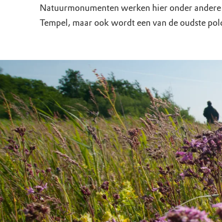
Doen voor de nat
Monumenten
Meld je aan voo
Neem contact op
Onze resultaten
Natuurmonumenten werken hier onder andere aa
Tempel, maar ook wordt een van de oudste pol
Zoeken op de kaa
Wat is OERRR?
Projecten
Toegang en bezo
Jaarverslag