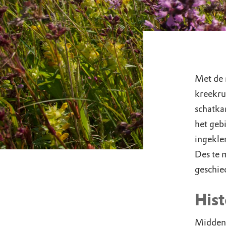
Met de 
kreekru
schatkam
het gebi
ingekle
Des te 
geschie
Hist
Midden-D