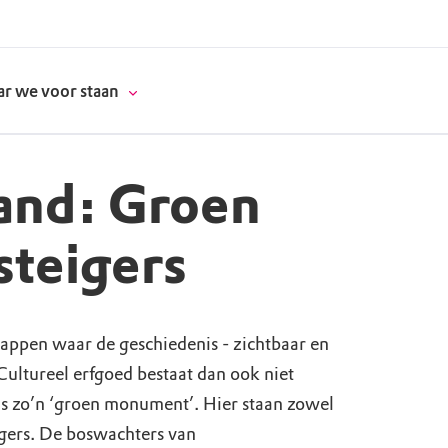
r we voor staan
and: Groen
donatie
steigers
erschap
happen waar de geschiedenis - zichtbaar en
es
natuur
Cultureel erfgoed bestaat dan ook niet
supporters
s zo’n ‘groen monument’. Hier staan zowel
igers. De boswachters van