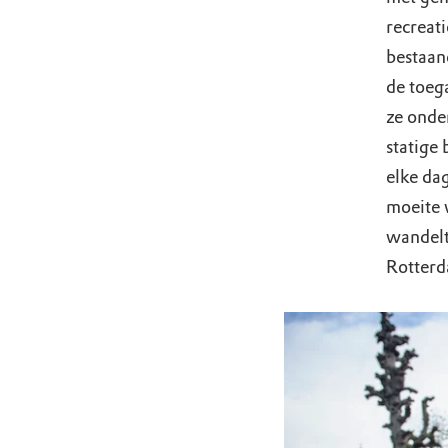
recreat
bestaan
de toeg
ze onde
statige
elke da
moeite 
wandelt 
Rotterd