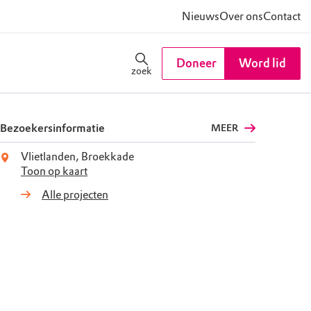
Nieuws
Over ons
Contact
Doneer
Word lid
zoek
Bezoekersinformatie
MEER
Vlietlanden, Broekkade
Toon op kaart
Alle projecten