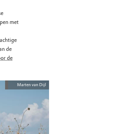
se
ppen met
achtige
an de
oor de
Marten van Dijl