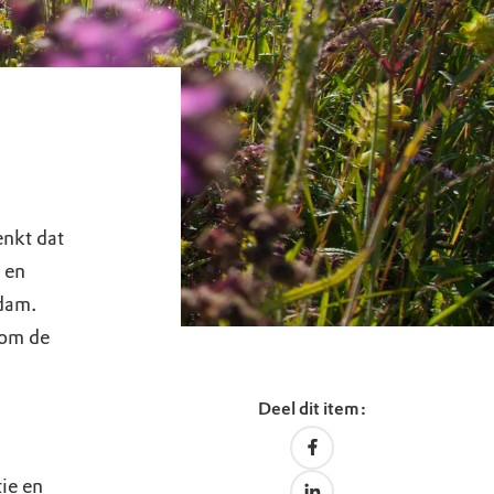
enkt dat
 en
rdam.
 om de
Deel dit item:
ie en