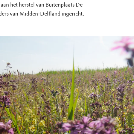
uur
r OERRR
n het herstel van Buitenplaats De
ders van Midden-Delfland ingericht.
rt
ek