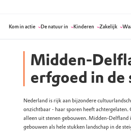
Kom in actie
De natuur in
Kinderen
Zakelijk
Waa
Midden-Delfl
Doneer
Routes
Kinderactiviteiten
Geef een bedrijfs
Onze visie
erfgoed in de 
Word lid
Agenda
Speelnatuur
Strategisch partn
Standpunten
Nederland is rijk aan bijzondere cultuurlandsc
Word vrijwilliger
Natuurgebieden
Verjaardagsfeestj
Vergaderen in de 
Actuele thema's
onzichtbaar - haar sporen heeft achtergelaten. 
Werken bij
Bezoekerscentra
Speeltips
Onze partners & 
Wat wij doen
alleen uit stenen gebouwen. Midden-Delfland i
gebouwen als hele stukken landschap in de ste