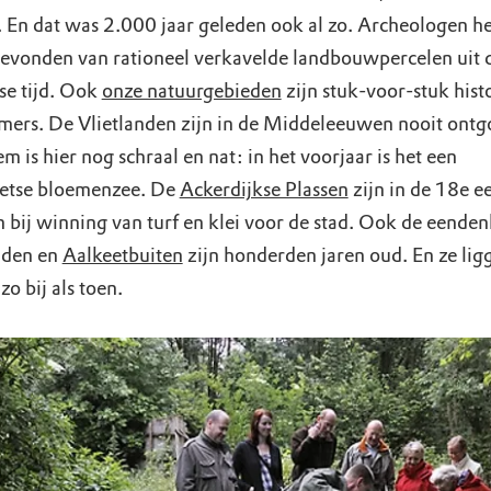
. En dat was 2.000 jaar geleden ook al zo. Archeologen 
gevonden van rationeel verkavelde landbouwpercelen uit 
e tijd. Ook
onze natuurgebieden
zijn stuk-voor-stuk hist
mers. De Vlietlanden zijn in de Middeleeuwen nooit ont
 is hier nog schraal en nat: in het voorjaar is het een
etse bloemenzee. De
Ackerdijkse Plassen
zijn in de 18e 
n bij winning van turf en klei voor de stad. Ook de eende
iden en
Aalkeetbuiten
zijn honderden jaren oud. En ze lig
zo bij als toen.