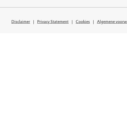
uur
r OERRR
rt
Disclaimer
Privacy Statement
Cookies
Algemene voorw
ek