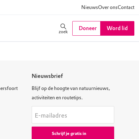
Nieuws
Over ons
Contact
Doneer
Word lid
zoek
Nieuwsbrief
ersfoort
Blijf op de hoogte van natuurnieuws,
activiteiten en routetips.
E-mailadres
Schrijf je gratis in