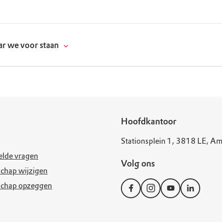
r we voor staan
donatie
Hoofdkantoor
Stationsplein 1, 3818 LE, Am
erschap
elde vragen
Volg ons
es
natuur
chap wijzigen
schap opzeggen
supporters