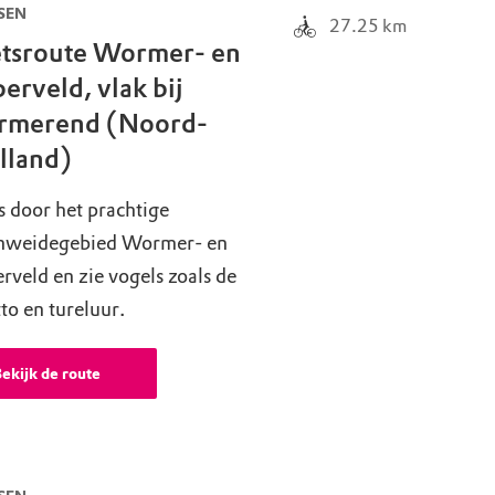
SEN
27.25
km
etsroute Wormer- en
perveld, vlak bij
rmerend (Noord-
lland)
s door het prachtige
nweidegebied Wormer- en
erveld en zie vogels zoals de
to en tureluur.
ekijk de route