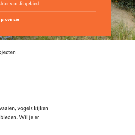
ter van dit gebied
 provincie
ojecten
aaien, vogels kijken
ieden. Wil je er