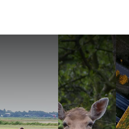
Verborgen schatte
Ontdek d
Alle natuurgebieden van Noord-Holland
Ontdek de routes in 