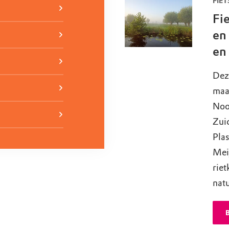
FIET
Fi
en
en
Deze
maar
Noo
Zui
Pla
Mei
riet
natu
B