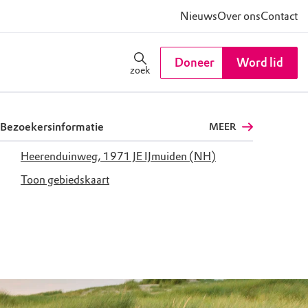
Nieuws
Over ons
Contact
Doneer
Word lid
zoek
Bezoekersinformatie
MEER
Heerenduinweg, 1971 JE IJmuiden (NH)
Toon gebiedskaart