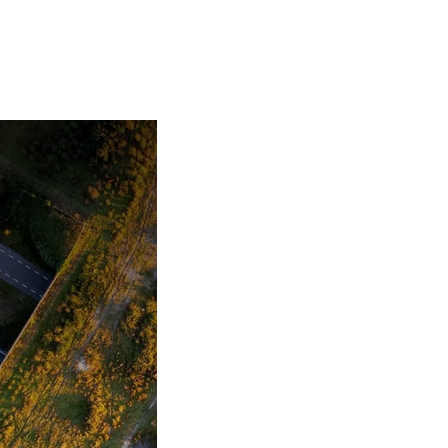
n van Noord-Holland
e natuur tussen drukke
Projecten in Noord-H
Noord-Holland