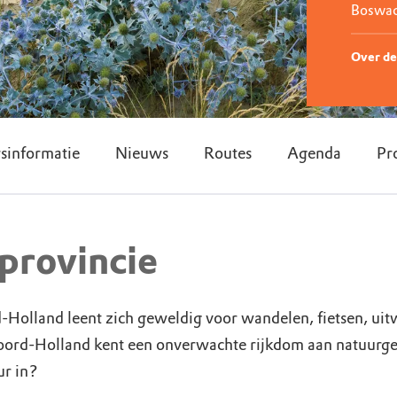
Boswach
Over de
sinformatie
Nieuws
Routes
Agenda
Pr
provincie
Holland leent zich geweldig voor wandelen, fietsen, uitw
oord-Holland kent een onverwachte rijkdom aan natuurgeb
uur in?