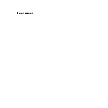
Lees meer
 steden
olland