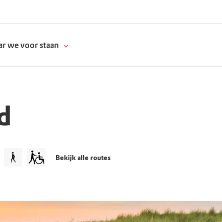
r we voor staan
d
donatie
erschap
Bekijk alle routes
es
natuur
supporters