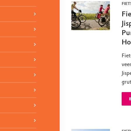
FIET
Fi
Jis
Pu
Ho
Fiet
vee
Jisp
grut
B