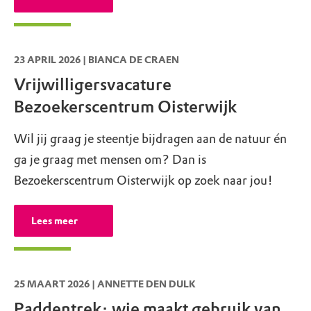
met je eigen rolstoel om lekker te spelen.
Maar wil je nog makkelijker op avontuur?
We hebben een stoere hippocampe rolstoel
23 APRIL 2026 | BIANCA DE CRAEN
te leen. Daarmee cross je lekker en veilig
Vrijwilligersvacature
door het bos van de speelnatuur.
Bezoekerscentrum Oisterwijk
Wil jij graag je steentje bijdragen aan de natuur én
ga je graag met mensen om? Dan is
Bezoekerscentrum Oisterwijk op zoek naar jou!
Lees meer
25 MAART 2026 | ANNETTE DEN DULK
Paddentrek: wie maakt gebruik van