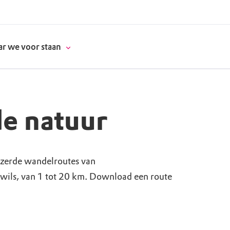
r we voor staan
e natuur
donatie
erschap
zerde wandelroutes van
ils, van 1 tot 20 km. Download een route
es
natuur
supporters