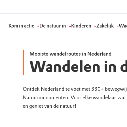
Kom in actie
De natuur in
Kinderen
Zakelijk
Waa
Mooiste wandelroutes in Nederland
Wandelen in d
Doneer
Routes
Kinderactiviteiten
Geef een bedrijfs
Onze visie
Word lid
Agenda
Speelnatuur
Strategisch partn
Standpunten
Ontdek Nederland te voet met 330+ bewegwij
Natuurmonumenten. Voor elke wandelaar wat w
Word vrijwilliger
Natuurgebieden
Verjaardagsfeestj
Vergaderen in de 
Actuele thema's
en geniet van de natuur!
Werken bij
Bezoekerscentra
Speeltips
Onze partners & 
Wat wij doen