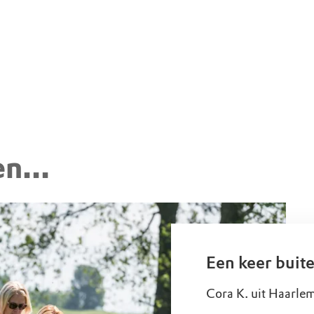
n...
Een keer buit
Cora K. uit Haarle