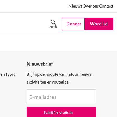
Nieuws
Over ons
Contact
Doneer
Word lid
zoek
Nieuwsbrief
ersfoort
Blijf op de hoogte van natuurnieuws,
activiteiten en routetips.
E-mailadres
Schrijf je gratis in