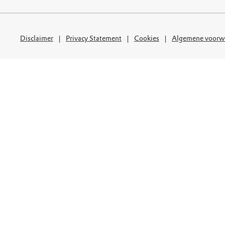
uur
r OERRR
rt
Disclaimer
Privacy Statement
Cookies
Algemene voorw
ek