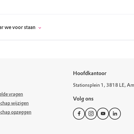
r we voor staan
donatie
Hoofdkantoor
Stationsplein 1, 3818 LE, Am
erschap
elde vragen
Volg ons
es
natuur
chap wijzigen
schap opzeggen
supporters