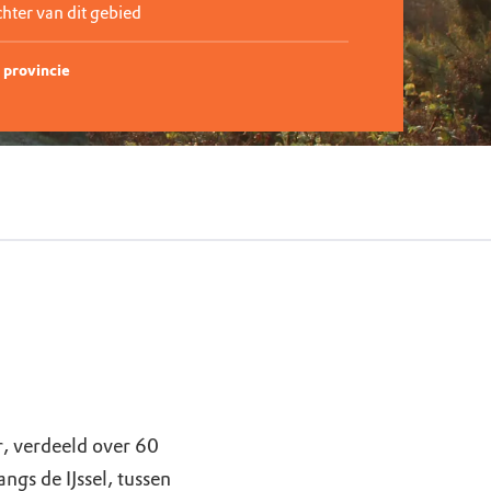
ter van dit gebied
 provincie
, verdeeld over 60
gs de IJssel, tussen