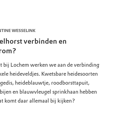
wandelknooppunten verwijzing naar nr 20.
ANTINE WESSELINK
elhorst verbinden en
arom?
t bij Lochem werken we aan de verbinding
kele heideveldjes. Kwetsbare heidesoorten
gedis, heideblauwtje, roodborsttapuit,
bijen en blauwvleugel sprinkhaan hebben
at komt daar allemaal bij kijken?