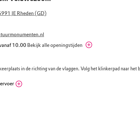
6991 JE Rheden (GD)
tuurmonumenten.nl
 vanaf 10.00
Bekijk alle openingstijden
00 - 17.00
zomervakantie
00 - 17.00
zomervakantie
eerplaats in de richting van de vlaggen. Volg het klinkerpad naar he
00 - 17.00
zomervakantie
00 - 17.00
zomervakantie
vervoer
00 - 17.00
zomervakantie
 Rheden
00 - 17.00
zomervakantie
jving
trum Veluwezoom: Verlaat het station aan de kant van spoor 2.
00 - 17.00
zomervakantie
Rheden) naar knooppunt 20 (bezoekerscentrum Veluwezoom).
heden, Groenestraat
jving
trum Veluwezoom: Loop vanaf de rotonde een klein stukje de Sc