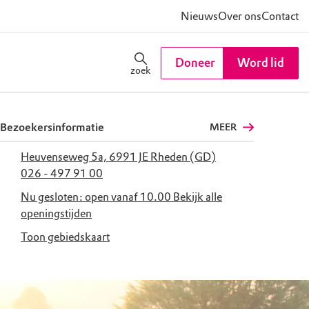
Nieuws
Over ons
Contact
Doneer
Word lid
zoek
Bezoekersinformatie
MEER
Heuvenseweg 5a, 6991 JE Rheden (GD)
026 - 497 91 00
Nu gesloten: open vanaf 10.00
Bekijk alle
openingstijden
Toon gebiedskaart